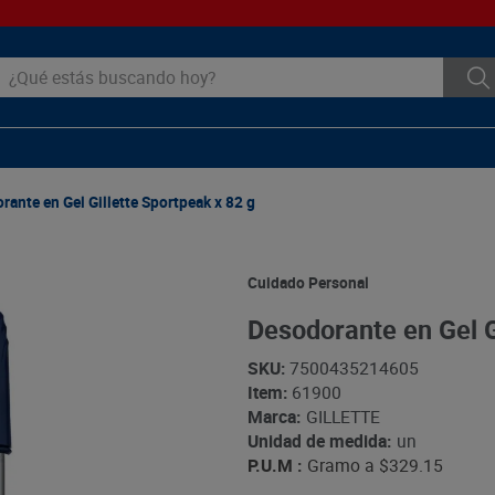
ué estás buscando hoy?
rante en Gel Gillette Sportpeak x 82 g
Cuidado Personal
Desodorante en Gel G
SKU
:
7500435214605
Item
:
61900
Marca:
GILLETTE
Unidad de medida:
un
P.U.M :
Gramo a
$329.15