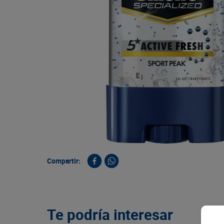
9
.
queso
10
.
papa
Compartir:
Te podría interesar