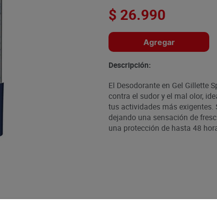
$
26
.
990
Agregar
Descripción:
El Desodorante en Gel Gillette 
contra el sudor y el mal olor, i
tus actividades más exigentes.
dejando una sensación de fresc
una protección de hasta 48 hor