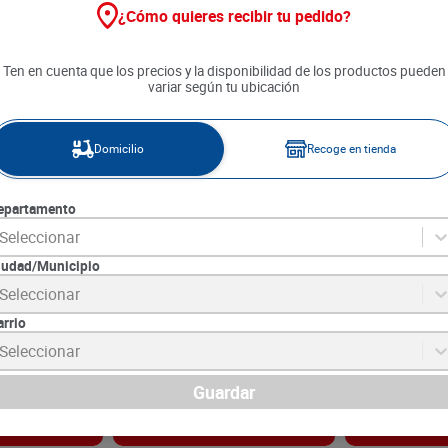
¿Cómo quieres recibir tu pedido?
Ten en cuenta que los precios y la disponibilidad de los productos pueden
variar según tu ubicación
Domicilio
Recoge en tienda
epartamento
Seleccionar
iudad/Municipio
osol Nivea
Desodorante en Barra Rexona
Desodorante e
Seleccionar
x 150 ml
Clinical Clean/Fresh x 48 g
Stick Xtreme N
arrio
6
SKU :
79400110695
SKU :
7509546693
Item
:
2162
Item
:
64010
Seleccionar
Gramo:
$581.04
Gramo:
$155.57
$
27
.
890
$
10
.
890
Guardar
gar
Agregar
Ag