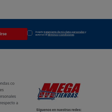
Acepto
tratamiento de mis datos personales
y
irse
autorizo el
términos y condiciones
endas.co
les
personales
respecto a
Síguenos en nuestras redes: