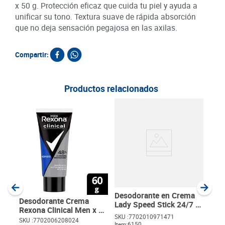
x 50 g. Protección eficaz que cuida tu piel y ayuda a
unificar su tono. Textura suave de rápida absorción
que no deja sensación pegajosa en las axilas.
Compartir:
Productos relacionados
Des
Yod
Cont
SKU :
Item
:
Gram
Desodorante en Crema
Desodorante Crema
Lady Speed Stick 24/7 2
Rexona Clinical Men x 60
unds x 100 g c/u
SKU :
7702010971471
g
SKU :
7702006208024
Item
:
6150