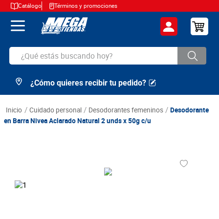
Catálogo
Términos y promociones
¿Qué estás buscando hoy?
¿Cómo quieres recibir tu pedido?
TÉRMINOS MÁS BUSCADOS
1
.
cerveza
cuidado personal
desodorantes femeninos
Desodorante
2
.
arroz
en Barra Nivea Aclarado Natural 2 unds x 50g c/u
3
.
leche
4
.
cafe
5
.
aceite
6
.
azucar
7
.
huevos