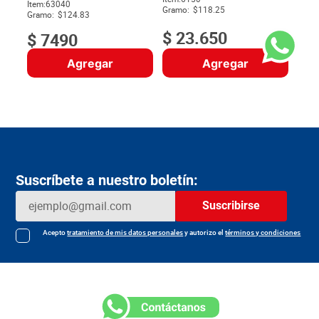
$
Item
:
63040
Gramo:
$118.25
Gramo:
$124.83
$
23
.
650
$
7490
Agregar
Agregar
Suscríbete a nuestro boletín:
Suscribirse
Acepto
tratamiento de mis datos personales
y autorizo el
términos y condiciones