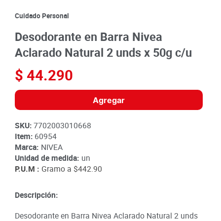
8
.
detergente
Cuidado Personal
9
.
queso
Desodorante en Barra Nivea
10
.
papa
Aclarado Natural 2 unds x 50g c/u
$
44
.
290
Agregar
SKU
:
7702003010668
Item
:
60954
Marca:
NIVEA
Unidad de medida:
un
P.U.M :
Gramo a
$442.90
Descripción:
Desodorante en Barra Nivea Aclarado Natural 2 unds