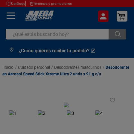
Catálogo
Términos y promociones
¿Qué estás buscando hoy?
¿Cómo quieres recibir tu pedido?
TÉRMINOS MÁS BUSCADOS
1
.
cerveza
cuidado personal
desodorantes masculinos
Desodorante
2
.
arroz
en Aerosol Speed Stick Xtreme Ultra 2 unds x 91 g c/u
3
.
leche
4
.
cafe
5
.
aceite
6
.
azucar
7
.
huevos