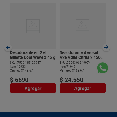
Des
Axe
ml
SKU :
Item
:
Milili
Desodorante en Gel
Desodorante Aerosol
Gillette Cool Wave x 45 g
Axe Aqua Citrus x 150
ml
SKU :
7500435129947
SKU :
7506306249974
Item
:
46933
Item
:
71949
$
Gramo:
$148.67
MililItro:
$163.67
$
6690
$
24
.
550
Agregar
Agregar