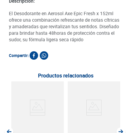
Descripción:
El Desodorante en Aerosol Axe Epic Fresh x 152ml
ofrece una combinación refrescante de notas cítricas
y amaderadas que revitalizan tus sentidos. Diseñado
para brindar hasta 48horas de protección contra el
sudor, su fórmula ligera seca rápido
Compartir:
Productos relacionados
Des
Nive
150
SKU :
Item
: