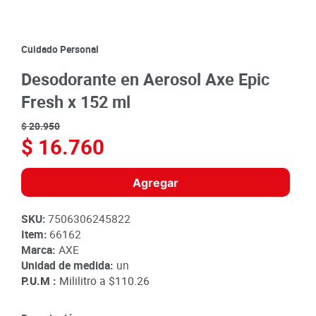
8
.
detergente
9
.
queso
Cuidado Personal
10
.
papa
Desodorante en Aerosol Axe Epic
Fresh x 152 ml
$
20
.
950
$
16
.
760
Agregar
SKU
:
7506306245822
Item
:
66162
Marca:
AXE
Unidad de medida:
un
P.U.M :
Mililitro a
$110.26