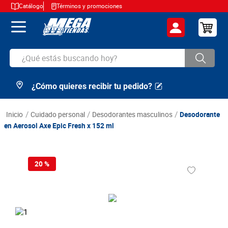
Catálogo
Términos y promociones
¿Qué estás buscando hoy?
¿Cómo quieres recibir tu pedido?
TÉRMINOS MÁS BUSCADOS
1
.
cerveza
cuidado personal
desodorantes masculinos
Desodorante
2
.
arroz
en Aerosol Axe Epic Fresh x 152 ml
3
.
leche
4
.
cafe
20 %
5
.
aceite
6
.
azucar
7
.
huevos