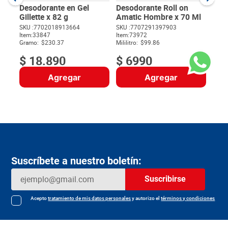
Milili
Desodorante en Gel
Desodorante Roll on
Gillette x 82 g
Amatic Hombre x 70 Ml
SKU :
7702018913664
SKU :
7707291397903
Item
:
33847
Item
:
73972
$
Gramo:
$230.37
Mililitro:
$99.86
$
18
.
890
$
6990
Agregar
Agregar
Suscríbete a nuestro boletín:
Suscribirse
Acepto
tratamiento de mis datos personales
y autorizo el
términos y condiciones