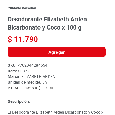
8
.
detergente
Cuidado Personal
9
.
queso
Desodorante Elizabeth Arden
10
.
papa
Bicarbonato y Coco x 100 g
$
11
.
790
Agregar
SKU
:
7702044284554
Item
:
60872
Marca:
ELIZABETH ARDEN
Unidad de medida:
un
P.U.M :
Gramo a
$117.90
Descripción:
El Desodorante Elizabeth Arden Bicarbonato y Coco x