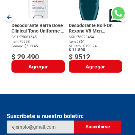
SKU :
Item
:
Milili
Desodorante Barra Dove
Desodorante Roll-On
Clinical Tono Uniforme x
Rexona V8 Men
58 g
Motionsense x 50 ml
SKU :
75081645
SKU :
78923454
$
Item
:
70993
Item
:
5361
Gramo:
$508.45
Mililitro:
$190.24
$
11
.
890
$
29
.
490
$
9512
Agregar
Agregar
Suscríbete a nuestro boletín:
Suscribirse