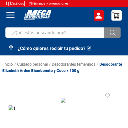
Catálogo
Términos y promociones
¿Qué estás buscando hoy?
¿Cómo quieres recibir tu pedido?
TÉRMINOS MÁS BUSCADOS
1
.
cerveza
cuidado personal
desodorantes femeninos
Desodorante
2
.
arroz
Elizabeth Arden Bicarbonato y Coco x 100 g
3
.
leche
4
.
cafe
5
.
aceite
6
.
azucar
7
.
huevos