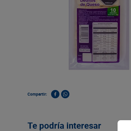
9
.
queso
10
.
papa
Compartir:
Te podría interesar