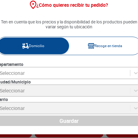
¿Cómo quieres recibir tu pedido?
Ten en cuenta que los precios y la disponibilidad de los productos pueden
variar según tu ubicación
Domicilio
Recoge en tienda
epartamento
Seleccionar
iudad/Municipio
rigen Pollo
Coketos Pop del Origen
Nuggets Kerri
Seleccionar
0 g
Almendra y Queso x 270 g
arrio
4
SKU :
7708974474904
SKU :
7700512202
Item
:
73896
Item
:
69977
Seleccionar
Gramo:
$77.00
Gramo:
$78.13
$
20
.
790
$
19
.
690
Guardar
gar
Agregar
Ag