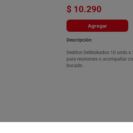
$
10
.
290
Agregar
Descripción:
Deditos Delibokados 10 unds x 2
para reuniones o acompañar co
bocado.