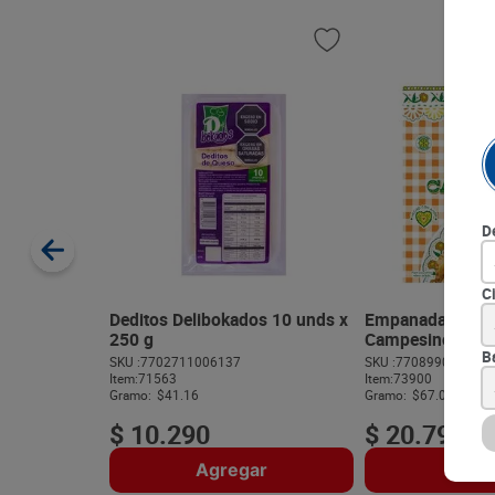
D
C
Deditos Delibokados 10 unds x
Empanadas del O
250 g
Campesino x 31
B
SKU :
7702711006137
SKU :
770899049348
Item
:
71563
Item
:
73900
Gramo:
$41.16
Gramo:
$67.06
$
10
.
290
$
20
.
790
Agregar
Agre