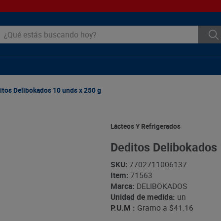
ué estás buscando hoy?
itos Delibokados 10 unds x 250 g
Lácteos Y Refrigerados
Deditos Delibokados 
SKU
:
7702711006137
Item
:
71563
Marca:
DELIBOKADOS
Unidad de medida:
un
P.U.M :
Gramo a
$41.16