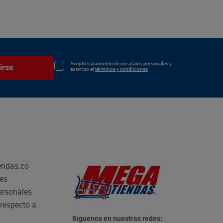
Acepto
tratamiento de mis datos personales
y
irse
autorizo el
términos y condiciones
endas.co
les
personales
respecto a
Síguenos en nuestras redes: