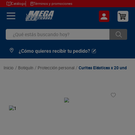
Catálogo
Términos y promociones
¿Qué estás buscando hoy?
¿Cómo quieres recibir tu pedido?
TÉRMINOS MÁS BUSCADOS
1
.
cerveza
botiquín
protección personal
Curitas Elásticas x 20 und
2
.
arroz
3
.
leche
4
.
cafe
5
.
aceite
6
.
azucar
7
.
huevos