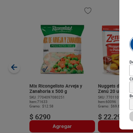
D
C
Mix Ricongelisto Arveja y
Nuggets de Poll
Zanahoria x 500 g
Zenú 20 unds x 
B
SKU :
7704097080251
SKU :
770110136066
Item
:
71633
Item
:
60096
Gramo:
$12.58
Gramo:
$69.66
$
6290
$
22
.
290
Agregar
Agre