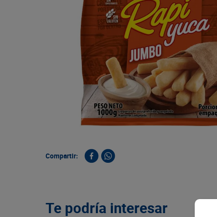
9
.
queso
10
.
papa
Compartir:
Te podría interesar