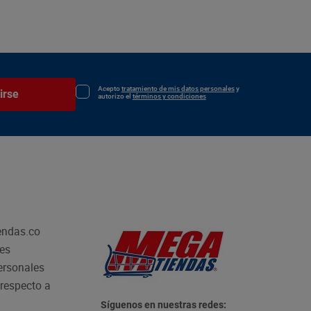
Acepto
tratamiento de mis datos personales
y
irse
autorizo el
términos y condiciones
endas.co
les
personales
respecto a
Síguenos en nuestras redes: