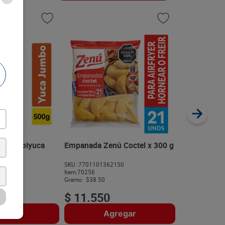
Churros Del 
270 g
SKU :
77089904
Item
:
73894
Gramo:
$103.67
uca Rapiyuca
Empanada Zenú Coctel x 300 g
g
118
SKU :
7701101362150
$
27
.
99
Item
:
70256
Gramo:
$38.50
$
11
.
550
regar
Agregar
A