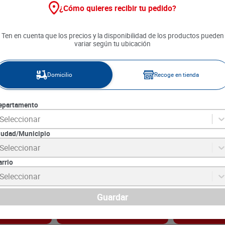
¿Cómo quieres recibir tu pedido?
Ten en cuenta que los precios y la disponibilidad de los productos pueden
variar según tu ubicación
Domicilio
Recoge en tienda
epartamento
Seleccionar
iudad/Municipio
o Apanado
Papas Zenú Delgadas x 900 g
Croqueta de Y
Seleccionar
320 g
Jumbo x 500 
arrio
8
SKU :
7701101358559
SKU :
7707203350
Item
:
52489
Item
:
4422
Seleccionar
Gramo:
$19.39
Gramo:
$16.98
$
17
.
450
$
8490
Guardar
gar
Agregar
Ag