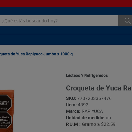
ué estás buscando hoy?
queta de Yuca Rapiyuca Jumbo x 1000 g
Lácteos Y Refrigerados
Croqueta de Yuca Ra
SKU
:
7707203357476
Item
:
4392
Marca:
RAPIYUCA
Unidad de medida:
un
P.U.M :
Gramo a
$22.59