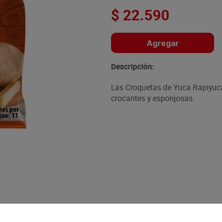
$
22
.
590
Agregar
Descripción:
Las Croquetas de Yuca Rapiyuca
crocantes y esponjosas.