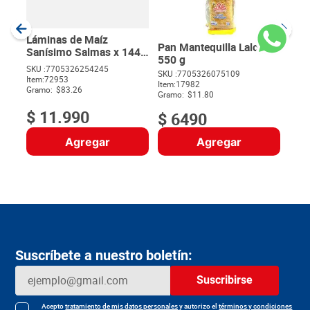
SKU :
Item
:
Gram
Láminas de Maíz
Pan Mantequilla Lalo x
Sanísimo Salmas x 144
550 g
g
SKU :
7705326254245
SKU :
7705326075109
Item
:
72953
$
Item
:
17982
Gramo:
$83.26
Gramo:
$11.80
$
11
.
990
$
6490
Agregar
Agregar
Suscríbete a nuestro boletín:
Suscribirse
Acepto
tratamiento de mis datos personales
y autorizo el
términos y condiciones