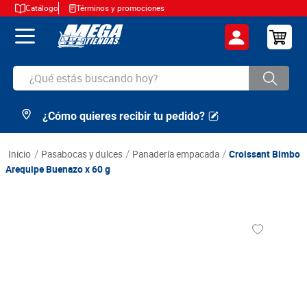
Catálogo
Términos y promociones
¿Qué estás buscando hoy?
¿Cómo quieres recibir tu pedido?
TÉRMINOS MÁS BUSCADOS
1
.
cerveza
pasabocas y dulces
panadería empacada
Croissant Bimbo
2
.
arroz
Arequipe Buenazo x 60 g
3
.
leche
4
.
cafe
5
.
aceite
6
.
azucar
7
.
huevos