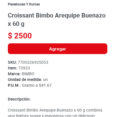
8
.
detergente
Pasabocas Y Dulces
9
.
queso
Croissant Bimbo Arequipe Buenazo
10
.
papa
x 60 g
$
2500
Agregar
SKU
:
7705326925053
Item
:
73923
Marca:
BIMBO
Unidad de medida:
un
P.U.M :
Gramo a
$41.67
Descripción:
Croissant Bimbo Arequipe Buenazo x 60 g combina
una textura suave y esponjosa con un delicioso