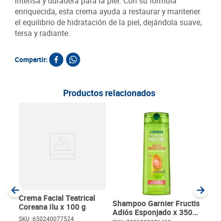
intensa y duradera para la piel. Con su fórmula
enriquecida, esta crema ayuda a restaurar y mantener
el equilibrio de hidratación de la piel, dejándola suave,
tersa y radiante.
Compartir:
Productos relacionados
Aco
Fruc
ml
SKU :
Item
:
Milili
Crema Facial Teatrical
Shampoo Garnier Fructis
Coreana Ilu x 100 g
Adiós Esponjado x 350
SKU :
650240077524