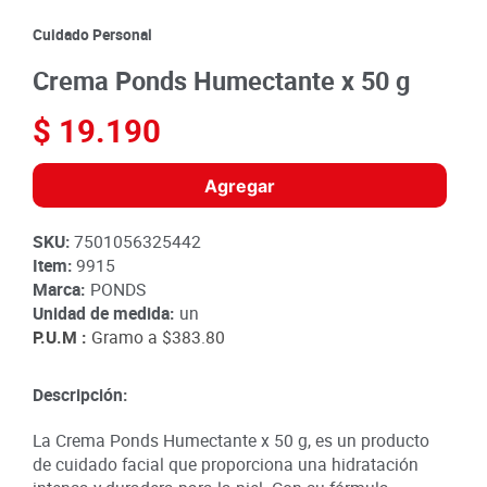
8
.
detergente
Cuidado Personal
9
.
queso
Crema Ponds Humectante x 50 g
10
.
papa
$
19
.
190
Agregar
SKU
:
7501056325442
Item
:
9915
Marca:
PONDS
Unidad de medida:
un
P.U.M :
Gramo a
$383.80
Descripción:
La Crema Ponds Humectante x 50 g, es un producto
de cuidado facial que proporciona una hidratación