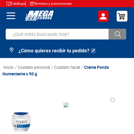
Catálogo
Términos y promociones
¿Qué estás buscando hoy?
¿Cómo quieres recibir tu pedido?
TÉRMINOS MÁS BUSCADOS
1
.
cerveza
cuidado personal
cuidado facial
Crema Ponds
2
.
arroz
Humectante x 50 g
3
.
leche
4
.
cafe
5
.
aceite
6
.
azucar
7
.
huevos