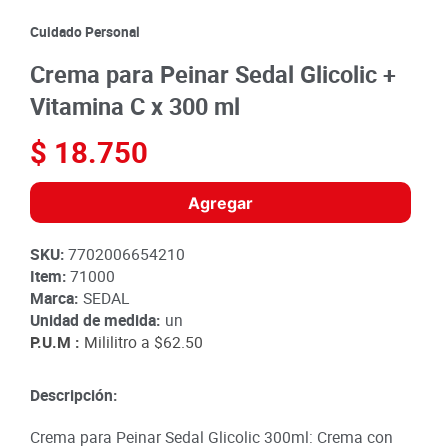
8
.
detergente
Cuidado Personal
9
.
queso
Crema para Peinar Sedal Glicolic +
10
.
papa
Vitamina C x 300 ml
$
18
.
750
Agregar
SKU
:
7702006654210
Item
:
71000
Marca:
SEDAL
Unidad de medida:
un
P.U.M :
Mililitro a
$62.50
Descripción:
Crema para Peinar Sedal Glicolic 300ml: Crema con