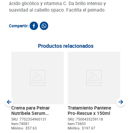
ácido glicólico y vitamina C. Da brillo intenso y
suavidad al cabello opaco. Facilita el peinado.
Compartir:
Productos relacionados
Cre
Glic
300
SKU :
Item
:
Milili
Crema para Peinar
Tratamiento Pantene
Nutribela Serum
Pro-Rescue x 150ml
Hidratante x 300 ml
SKU :
7702354960131
SKU :
7500435259118
Item
:
74081
Item
:
73603
$
Mililitro:
$57.63
MililItro:
$197.67