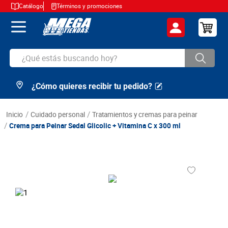
Catálogo
Términos y promociones
¿Qué estás buscando hoy?
¿Cómo quieres recibir tu pedido?
TÉRMINOS MÁS BUSCADOS
1
.
cerveza
cuidado personal
tratamientos y cremas para peinar
2
.
arroz
Crema para Peinar Sedal Glicolic + Vitamina C x 300 ml
3
.
leche
4
.
cafe
5
.
aceite
6
.
azucar
7
.
huevos