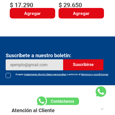
$
17
.
290
$
29
.
650
Agregar
Agregar
Suscríbete a nuestro boletín:
Suscribirse
Acepto
tratamiento de mis datos personales
y autorizo el
términos y condiciones
Atención al Cliente