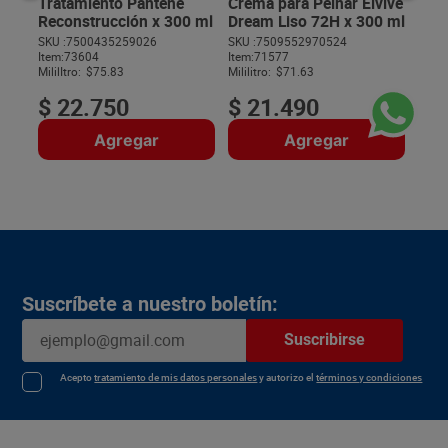
Tratamiento Pantene
Crema para Peinar Elvive
Reconstrucción x 300 ml
Dream Liso 72H x 300 ml
SKU :
7500435259026
SKU :
7509552970524
Item
:
73604
Item
:
71577
$
MililItro:
$75.83
Mililitro:
$71.63
$
22
.
750
$
21
.
490
Agregar
Agregar
Suscríbete a nuestro boletín:
Suscribirse
Acepto
tratamiento de mis datos personales
y autorizo el
términos y condiciones