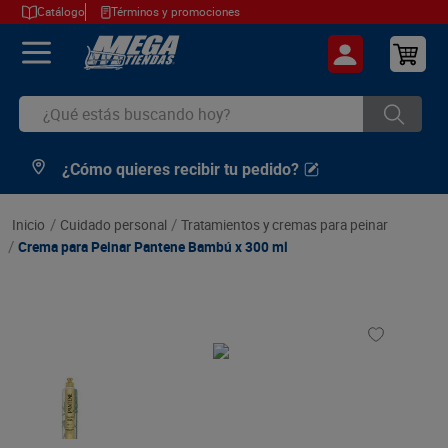
Catálogo
Términos y promociones
¿Qué estás buscando hoy?
¿Cómo quieres recibir tu pedido?
TÉRMINOS MÁS BUSCADOS
1
.
cerveza
cuidado personal
tratamientos y cremas para peinar
2
.
arroz
Crema para Peinar Pantene Bambú x 300 ml
3
.
leche
4
.
cafe
5
.
aceite
6
.
azucar
7
.
huevos