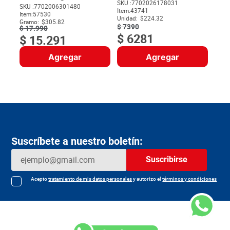
SKU :
7702026178031
SKU :
7702006301480
Item
:
43741
$
Item
:
57530
Unidad:
$224.32
Gramo:
$305.82
$
7390
$
17
.
990
$
6281
$
15
.
291
Agregar
Agregar
Suscríbete a nuestro boletín:
Suscribirse
Acepto
tratamiento de mis datos personales
y autorizo el
términos y condiciones