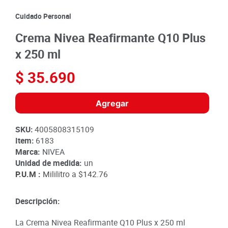
8
.
detergente
Cuidado Personal
9
.
queso
Crema Nivea Reafirmante Q10 Plus
10
.
papa
x 250 ml
$
35
.
690
Agregar
SKU
:
4005808315109
Item
:
6183
Marca:
NIVEA
Unidad de medida:
un
P.U.M :
Mililitro a
$142.76
Descripción:
La Crema Nivea Reafirmante Q10 Plus x 250 ml