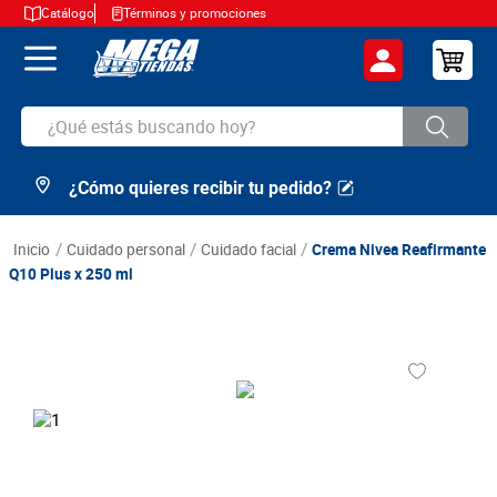
Catálogo
Términos y promociones
¿Qué estás buscando hoy?
¿Cómo quieres recibir tu pedido?
TÉRMINOS MÁS BUSCADOS
1
.
cerveza
cuidado personal
cuidado facial
Crema Nivea Reafirmante
2
.
arroz
Q10 Plus x 250 ml
3
.
leche
4
.
cafe
5
.
aceite
6
.
azucar
7
.
huevos