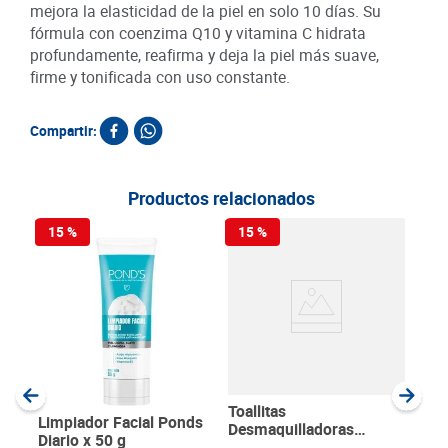
mejora la elasticidad de la piel en solo 10 días. Su
fórmula con coenzima Q10 y vitamina C hidrata
profundamente, reafirma y deja la piel más suave,
firme y tonificada con uso constante.
Compartir:
Productos relacionados
15 %
15 %
Sha
Adi
ml
SKU :
Item
:
Milili
Toallitas
Limpiador Facial Ponds
Desmaquilladoras
Diario x 50 g
Pomys Basic x 28 unds