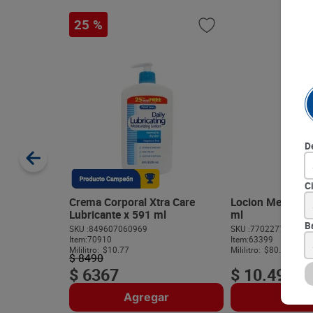
25 %
D
C
Crema Corporal Xtra Care
Locion Menticol 
Lubricante x 591 ml
ml
B
SKU :
849607060969
SKU :
770227760313
Item
:
70910
Item
:
63399
Mililitro:
$10.77
Mililitro:
$80.69
$
8490
$
6367
$
10
.
490
Agregar
Agre