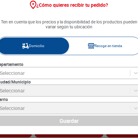
¿Cómo quieres recibir tu pedido?
25 %
Ten en cuenta que los precios y la disponibilidad de los productos pueden
variar según tu ubicación
Domicilio
Recoge en tienda
epartamento
Seleccionar
iudad/Municipio
Original x 130
Crema Humectante Amatic
Locion Mentico
Seleccionar
Avena Miel x 450 ml
100 ml
arrio
9
SKU :
7707633432507
SKU :
7702277997
Item
:
73978
Item
:
73868
Seleccionar
Mililitro:
$20.32
Mililitro:
$82.50
$
12
.
190
$
9142
$
8250
Guardar
gar
Agregar
Ag