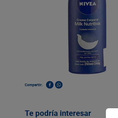
9
.
queso
10
.
papa
Compartir:
Te podría interesar