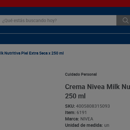
ué estás buscando hoy?
k Nutritiva Piel Extra Seca x 250 ml
Cuidado Personal
Crema Nivea Milk Nut
250 ml
SKU
:
4005808315093
Item
:
6191
Marca:
NIVEA
Unidad de medida:
un