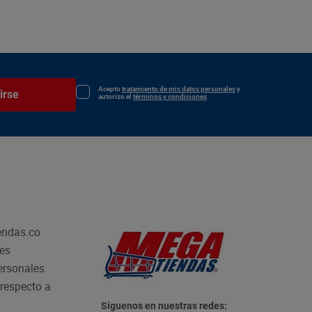
Acepto
tratamiento de mis datos personales
y
irse
autorizo el
términos y condiciones
endas.co
les
personales
respecto a
Síguenos en nuestras redes: