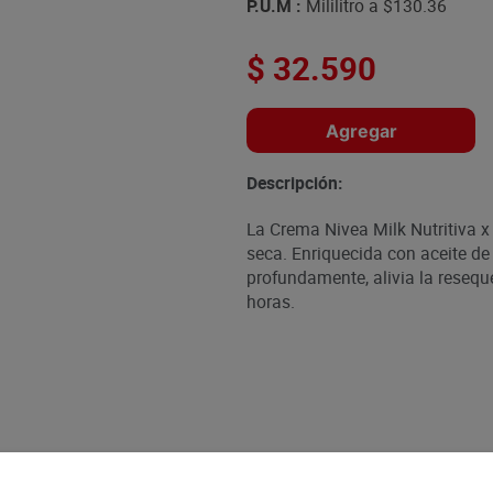
P.U.M :
Mililitro a
$130.36
$
32
.
590
Agregar
Descripción:
La Crema Nivea Milk Nutritiva x 
seca. Enriquecida con aceite d
profundamente, alivia la reseque
horas.