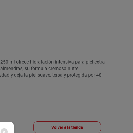
250 ml ofrece hidratación intensiva para piel extra
e almendras, su fórmula cremosa nutre
dad y deja la piel suave, tersa y protegida por 48
Volver a la tienda