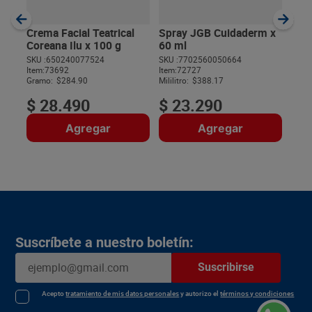
SKU :
Item
:
Unida
Crema Facial Teatrical
Spray JGB Cuidaderm x
Coreana Ilu x 100 g
60 ml
SKU :
650240077524
SKU :
7702560050664
Item
:
73692
Item
:
72727
$
Gramo:
$284.90
Mililitro:
$388.17
$
28
.
490
$
23
.
290
Agregar
Agregar
Suscríbete a nuestro boletín:
Suscribirse
Acepto
tratamiento de mis datos personales
y autorizo el
términos y condiciones