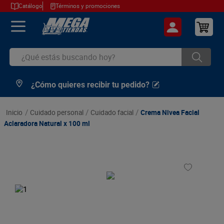
Catálogo
Términos y promociones
¿Qué estás buscando hoy?
¿Cómo quieres recibir tu pedido?
TÉRMINOS MÁS BUSCADOS
1
.
cerveza
cuidado personal
cuidado facial
Crema Nivea Facial
2
.
arroz
Aclaradora Natural x 100 ml
3
.
leche
4
.
cafe
5
.
aceite
6
.
azucar
7
.
huevos