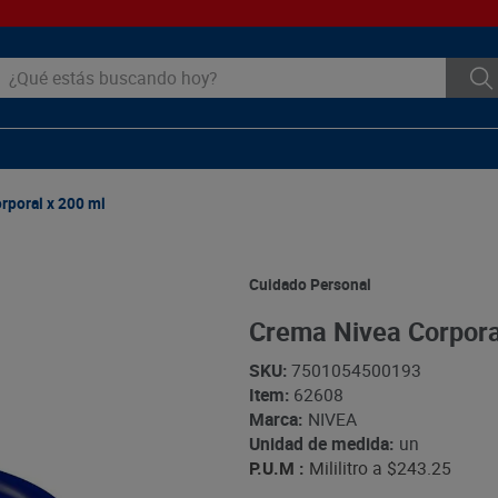
ué estás buscando hoy?
rporal x 200 ml
Cuidado Personal
Crema Nivea Corpora
SKU
:
7501054500193
Item
:
62608
Marca:
NIVEA
Unidad de medida:
un
P.U.M :
Mililitro a
$243.25