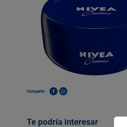
9
.
queso
10
.
papa
Compartir:
Te podría interesar