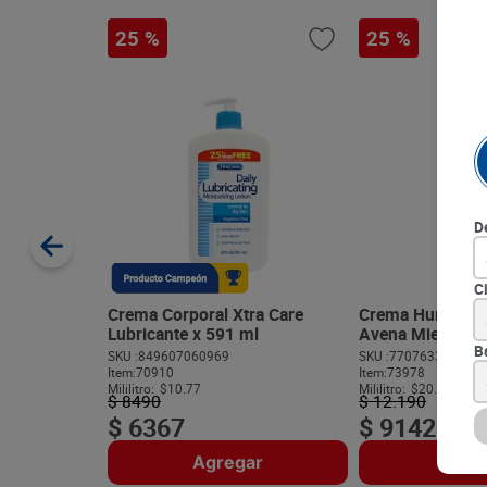
25 %
25 %
D
C
Crema Corporal Xtra Care
Crema Humectan
Lubricante x 591 ml
Avena Miel x 45
B
SKU :
849607060969
SKU :
770763343250
Item
:
70910
Item
:
73978
Mililitro:
$10.77
Mililitro:
$20.32
$
8490
$
12
.
190
$
6367
$
9142
Agregar
Agre