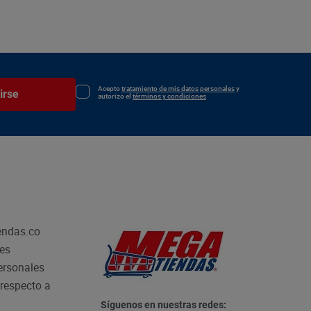
Acepto
tratamiento de mis datos personales
y
irse
autorizo el
términos y condiciones
endas.co
les
personales
respecto a
Síguenos en nuestras redes: