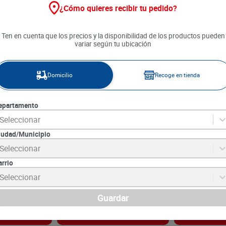
¿Cómo quieres recibir tu pedido?
Ten en cuenta que los precios y la disponibilidad de los productos pueden
variar según tu ubicación
Domicilio
Recoge en tienda
epartamento
Seleccionar
iudad/Municipio
te Amatic
Crema Depilatoria Depilex
Crema Depilato
Seleccionar
0 ml
Corporal Piel Sensible x 200 g
Corporal Todo 
200 g
arrio
7
SKU :
7702277667490
SKU :
7702277848
Item
:
72328
Item
:
72329
Seleccionar
Gramo:
$156.45
Gramo:
$156.45
$
31
.
290
$
31
.
290
Guardar
gar
Agregar
Ag