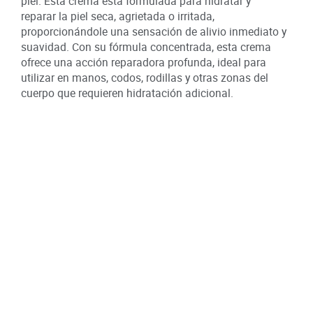
piel. Esta crema está formulada para hidratar y
reparar la piel seca, agrietada o irritada,
proporcionándole una sensación de alivio inmediato y
suavidad. Con su fórmula concentrada, esta crema
ofrece una acción reparadora profunda, ideal para
utilizar en manos, codos, rodillas y otras zonas del
cuerpo que requieren hidratación adicional.
Compartir:
Productos relacionados
15
Paña
Des
30 
SKU :
Item
: