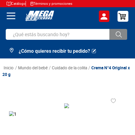
Catálogo
Términos y promociones
¿Qué estás buscando hoy?
¿Cómo quieres recibir tu pedido?
TÉRMINOS MÁS BUSCADOS
1
.
cerveza
mundo del bebé
cuidado de la colita
Crema N°4 Original x
2
.
arroz
20 g
3
.
leche
4
.
cafe
5
.
aceite
6
.
azucar
7
.
huevos