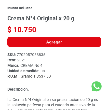
8
.
detergente
Mundo Del Bebé
9
.
queso
Crema N°4 Original x 20 g
10
.
papa
$
10
.
750
Agregar
SKU
:
7702057088835
Item
:
2021
Marca:
CREMA No 4
Unidad de medida:
un
P.U.M :
Gramo a
$537.50
Descripción:
La Crema N°4 Original en su presentación de 20 g es
la solución perfecta para el cuidado intensivo de la