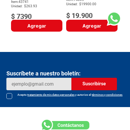
$
Item
:
43741
Unidad:
$19900.00
Unidad:
$263.93
$
19
.
900
$
7390
Agregar
Agregar
Suscríbete a nuestro boletín:
Suscribirse
Acepto
tratamiento de mis datos personales
y autorizo el
términos y condiciones