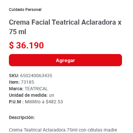
8
.
detergente
Cuidado Personal
9
.
queso
Crema Facial Teatrical Aclaradora x
10
.
papa
75 ml
$
36
.
190
Agregar
SKU
:
650240063435
Item
:
73185
Marca:
TEATRICAL
Unidad de medida:
un
P.U.M :
Mililitro a
$482.53
Descripción:
Crema Teatrical Aclaradora 75ml con células madre