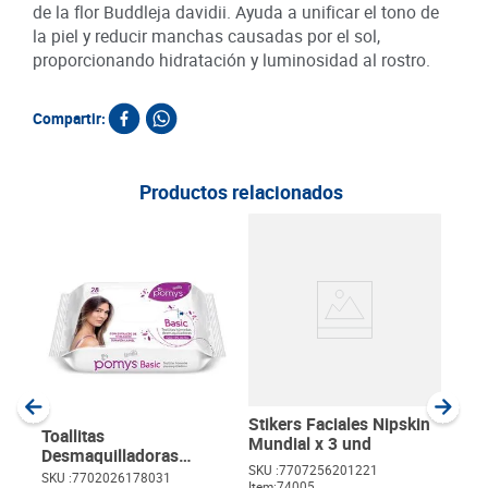
de la flor Buddleja davidii. Ayuda a unificar el tono de
la piel y reducir manchas causadas por el sol,
proporcionando hidratación y luminosidad al rostro.
Compartir:
Productos relacionados
Agu
Basi
SKU :
Item
:
Milili
Stikers Faciales Nipskin
Toallitas
Mundial x 3 und
Desmaquilladoras
SKU :
7707256201221
Pomys Basic x 28 unds
SKU :
7702026178031
Item
:
74005