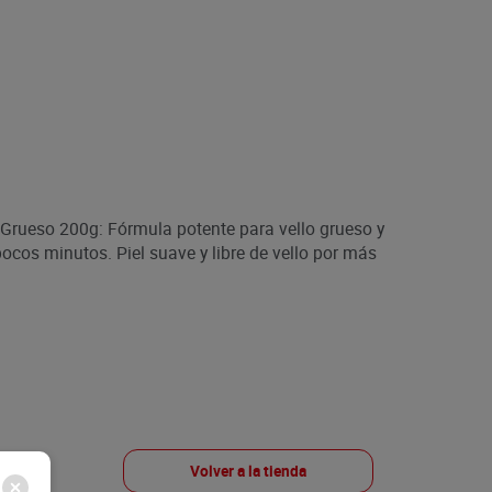
 Grueso 200g: Fórmula potente para vello grueso y
pocos minutos. Piel suave y libre de vello por más
Volver a la tienda