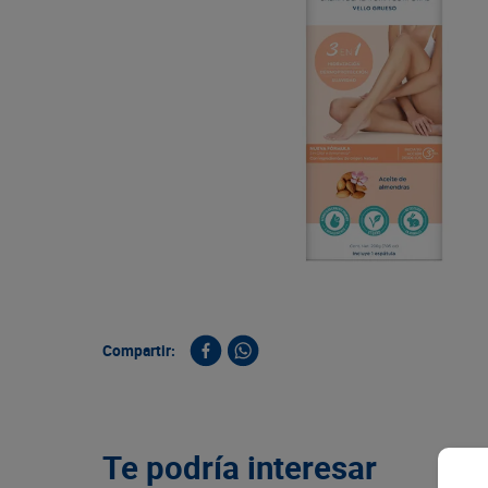
9
.
queso
10
.
papa
Compartir:
Te podría interesar