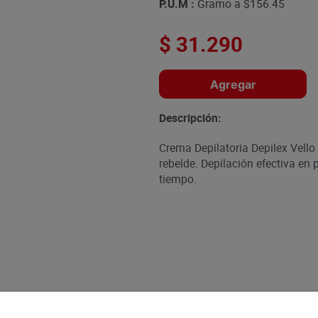
P.U.M :
Gramo a
$156.45
$
31
.
290
Agregar
Descripción:
Crema Depilatoria Depilex Vello
rebelde. Depilación efectiva en 
tiempo.