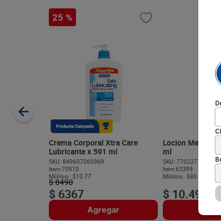
25 %
D
C
Crema Corporal Xtra Care
Locion Menticol 
Lubricante x 591 ml
ml
B
SKU :
849607060969
SKU :
770227760313
Item
:
70910
Item
:
63399
Mililitro:
$10.77
Mililitro:
$80.69
$
8490
$
6367
$
10
.
490
Agregar
Agre