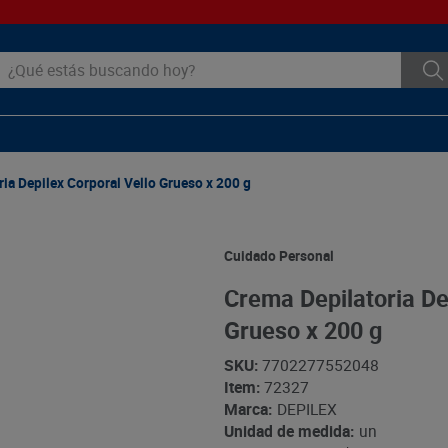
ué estás buscando hoy?
ia Depilex Corporal Vello Grueso x 200 g
Cuidado Personal
Crema Depilatoria De
Grueso x 200 g
SKU
:
7702277552048
Item
:
72327
Marca:
DEPILEX
Unidad de medida:
un