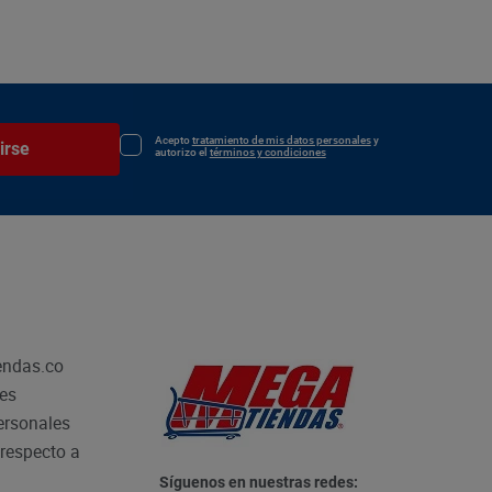
Acepto
tratamiento de mis datos personales
y
irse
autorizo el
términos y condiciones
endas.co
les
personales
respecto a
Síguenos en nuestras redes: