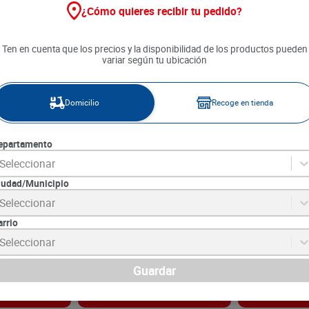
¿Cómo quieres recibir tu pedido?
Ten en cuenta que los precios y la disponibilidad de los productos pueden
variar según tu ubicación
Domicilio
Recoge en tienda
epartamento
Seleccionar
iudad/Municipio
Original x 130
Bronceador Sun Pro x 220 ml +
Crema Humect
Seleccionar
Gel Post Solar
Avena Miel x 
arrio
9
SKU :
7702277651413
SKU :
7707633432
Item
:
74038
Item
:
73978
Seleccionar
Mililitro:
$219.50
Mililitro:
$27.09
$
48
.
290
$
12
.
190
Guardar
gar
Agregar
Ag