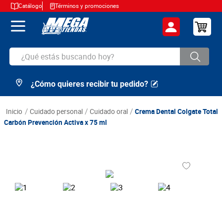
Catálogo
Términos y promociones
¿Qué estás buscando hoy?
¿Cómo quieres recibir tu pedido?
TÉRMINOS MÁS BUSCADOS
1
.
cerveza
cuidado personal
cuidado oral
Crema Dental Colgate Total
2
.
arroz
Carbón Prevención Activa x 75 ml
3
.
leche
4
.
cafe
5
.
aceite
6
.
azucar
7
.
huevos