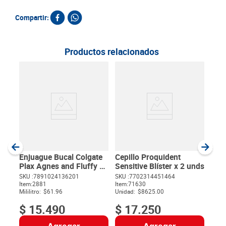
Compartir:
Productos relacionados
Kit
Basi
SKU :
Item
:
Unida
Enjuague Bucal Colgate
Cepillo Proquident
Plax Agnes and Fluffy x
Sensitive Blíster x 2 unds
250 ml
SKU :
7891024136201
SKU :
7702314451464
Item
:
2881
Item
:
71630
$
Mililitro:
$61.96
Unidad:
$8625.00
$
15
.
490
$
17
.
250
Agregar
Agregar