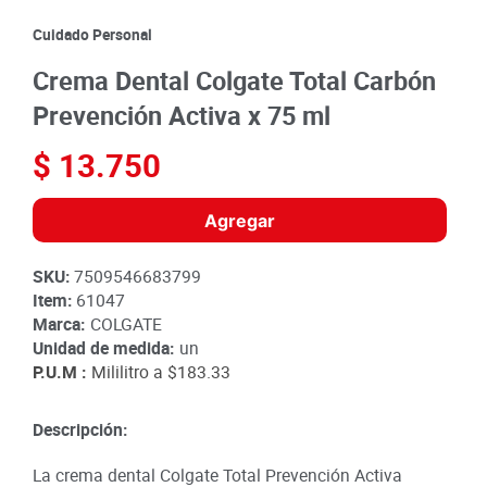
8
.
detergente
Cuidado Personal
9
.
queso
Crema Dental Colgate Total Carbón
10
.
papa
Prevención Activa x 75 ml
$
13
.
750
Agregar
SKU
:
7509546683799
Item
:
61047
Marca:
COLGATE
Unidad de medida:
un
P.U.M :
Mililitro a
$183.33
Descripción:
La crema dental Colgate Total Prevención Activa