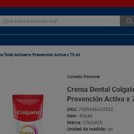
ué estás buscando hoy?
e Total Antisarro Prevención Activa x 75 ml
Cuidado Personal
Crema Dental Colgate
Prevención Activa x 
SKU
:
7509546653532
Item
:
49640
Marca:
COLGATE
Unidad de medida:
un