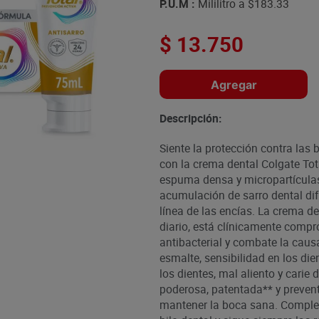
P.U.M :
Mililitro a
$183.33
$
13
.
750
Agregar
Descripción:
Siente la protección contra las b
con la crema dental Colgate Tot
espuma densa y micropartículas 
acumulación de sarro dental difí
línea de las encías. La crema de
diario, está clínicamente compr
antibacterial y combate la causa
esmalte, sensibilidad en los die
los dientes, mal aliento y carie
poderosa, patentada** y preven
mantener la boca sana. Complem