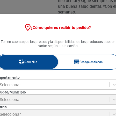
hilo dental y sigue siempre la
una buena salud dental. *Con el
semanas.
¿Cómo quieres recibir tu pedido?
Ten en cuenta que los precios y la disponibilidad de los productos pueden
variar según tu ubicación
Domicilio
Recoge en tienda
epartamento
Seleccionar
iudad/Municipio
Seleccionar
arrio
Seleccionar