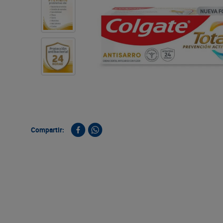
9
.
queso
10
.
papa
Compartir: