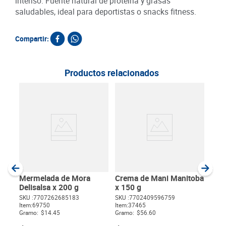
intenso. Fuente natural de proteína y grasas
saludables, ideal para deportistas o snacks fitness.
Compartir:
Productos relacionados
Cre
190
SKU :
Item
:
Gram
Mermelada de Mora
Crema de Mani Manitoba
Delisalsa x 200 g
x 150 g
SKU :
7707262685183
SKU :
7702409596759
Item
:
69750
Item
:
37465
$
Gramo:
$14.45
Gramo:
$56.60