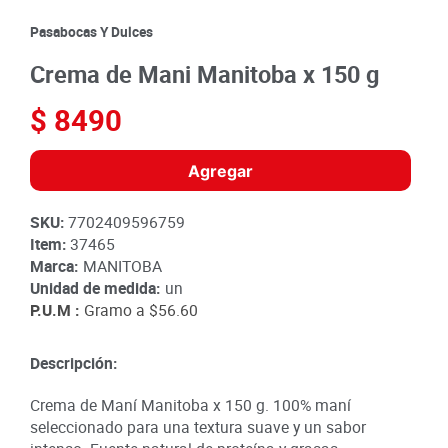
8
.
detergente
Pasabocas Y Dulces
9
.
queso
Crema de Mani Manitoba x 150 g
10
.
papa
$
8490
Agregar
SKU
:
7702409596759
Item
:
37465
Marca:
MANITOBA
Unidad de medida:
un
P.U.M :
Gramo a
$56.60
Descripción:
Crema de Maní Manitoba x 150 g. 100% maní
seleccionado para una textura suave y un sabor