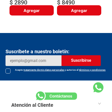
$
2890
$
8490
Agregar
Agregar
Suscríbete a nuestro boletín:
Suscribirse
Acepto
tratamiento de mis datos personales
y autorizo el
términos y condiciones
Atención al Cliente