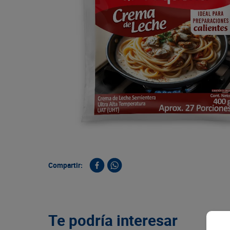
9
.
queso
10
.
papa
Compartir:
Te podría interesar