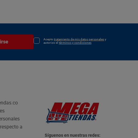
Acepto
tratamiento de mis datos personales
y
irse
autorizo el
términos y condiciones
endas.co
les
personales
respecto a
Síguenos en nuestras redes: