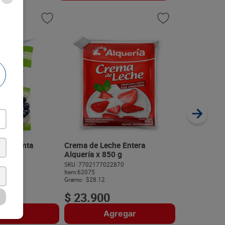
20 %
Crema de Le
Semientera 
SKU :
77020011
Item
:
57330
Mililitro:
$26.36
e Colanta
Crema de Leche Entera
870 ml
Alquería x 850 g
$
6590
514
SKU :
7702177022870
$
5272
Item
:
62075
Gramo:
$28.12
$
23
.
900
regar
Agregar
A