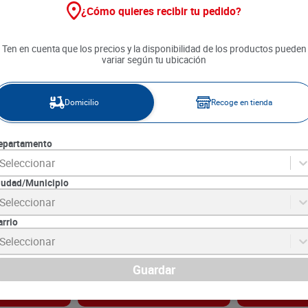
¿Cómo quieres recibir tu pedido?
Ten en cuenta que los precios y la disponibilidad de los productos pueden
variar según tu ubicación
Domicilio
Recoge en tienda
epartamento
Seleccionar
iudad/Municipio
Alquería
Crema de Leche Alquería
Crema de Lech
Seleccionar
0 g
Preparaciónes Calientes x 400
Semientera x 
g
arrio
4
SKU :
7702177024478
SKU :
7702129035
Item
:
71194
Item
:
61987
Seleccionar
Gramo:
$27.50
Mililitro:
$24.13
$
11
.
000
$
20
.
990
Guardar
gar
Agregar
Ag