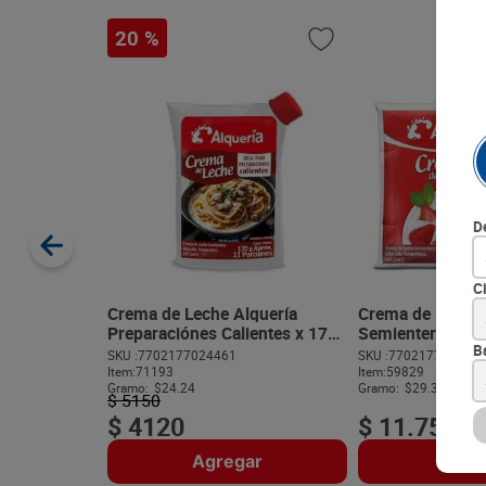
20 %
D
C
Crema de Leche Alquería
Crema de Leche 
Preparaciónes Calientes x 170
Semientera x 40
g
B
SKU :
7702177024461
SKU :
770217702234
Item
:
71193
Item
:
59829
Gramo:
$24.24
Gramo:
$29.38
$
5150
$
4120
$
11
.
750
Agregar
Agre