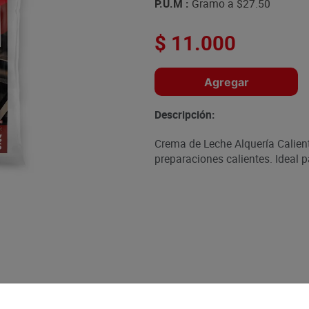
P.U.M :
Gramo a
$27.50
$
11
.
000
Agregar
Descripción:
Crema de Leche Alquería Calien
preparaciones calientes. Ideal p