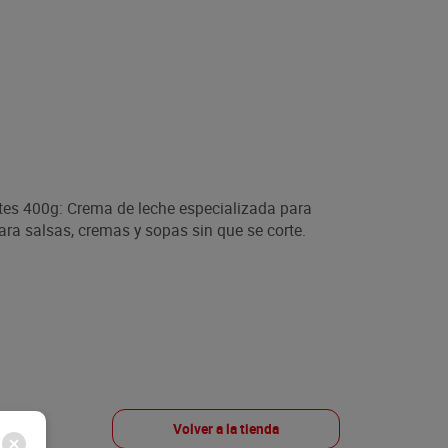
tes 400g: Crema de leche especializada para
ara salsas, cremas y sopas sin que se corte.
Volver a la tienda