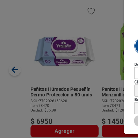
D
C
Pañitos Húmedos Pequeñín
Panitos Húmedo
Dermo Protección x 80 unds
Manzanilla x 12
B
SKU :
7702026158620
SKU :
770202616098
Item
:
73470
Item
:
73471
Unidad:
$86.88
Unidad:
$120.83
$
6950
$
1450
Agregar
Agre