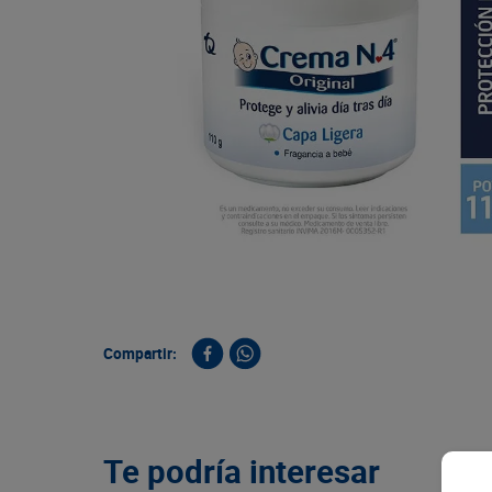
9
.
queso
10
.
papa
Compartir:
Te podría interesar