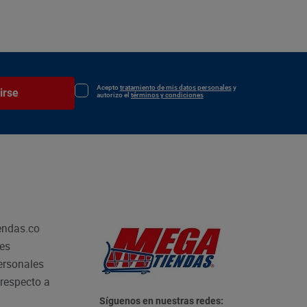
Acepto
tratamiento de mis datos personales
y
irse
autorizo el
términos y condiciones
endas.co
les
personales
respecto a
Síguenos en nuestras redes: