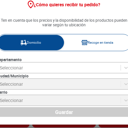
¿Cómo quieres recibir tu pedido?
Ten en cuenta que los precios y la disponibilidad de los productos pueden
variar según tu ubicación
Domicilio
Recoge en tienda
epartamento
Seleccionar
iudad/Municipio
s Pequeñín
Toallitas Húmedas Winny Aloe
Pañales Huggi
Seleccionar
 unds
y Vitamina E x 24 unds
Etapa 5 x 24 u
arrio
2
SKU :
7701021143655
SKU :
7702425607
Item
:
17437
Item
:
73198
Seleccionar
Unidad:
$149.58
Unidad:
$1485.42
$
3590
$
35
.
650
Guardar
gar
Agregar
Ag