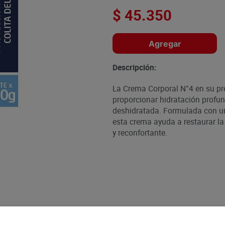
$
45
.
350
Agregar
Descripción:
La Crema Corporal N°4 en su pre
proporcionar hidratación profund
deshidratada. Formulada con un
esta crema ayuda a restaurar la 
y reconfortante.