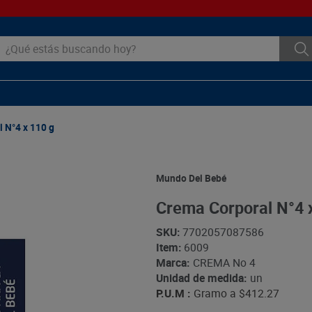
ué estás buscando hoy?
 N°4 x 110 g
Mundo Del Bebé
Crema Corporal N°4 
SKU
:
7702057087586
Item
:
6009
Marca:
CREMA No 4
Unidad de medida:
un
P.U.M :
Gramo a
$412.27