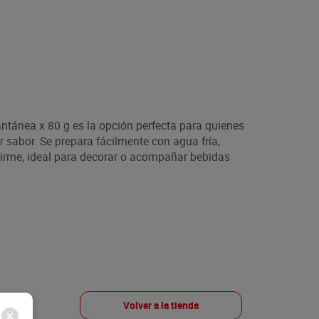
ntánea x 80 g es la opción perfecta para quienes
r sabor. Se prepara fácilmente con agua fría,
firme, ideal para decorar o acompañar bebidas
Volver a la tienda