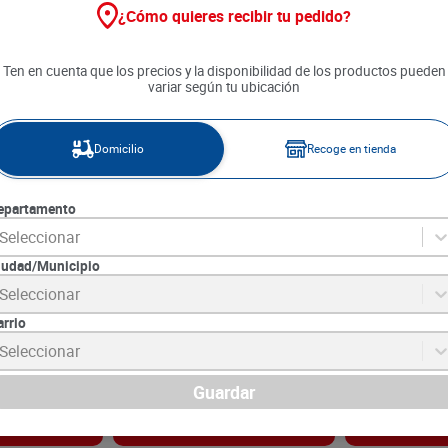
¿Cómo quieres recibir tu pedido?
Ten en cuenta que los precios y la disponibilidad de los productos pueden
variar según tu ubicación
Domicilio
Recoge en tienda
epartamento
Seleccionar
iudad/Municipio
 Avena Sin
Leche Condensada La Lechera
Leche de Coco 
Seleccionar
x 420 g
arrio
2
SKU :
7702024046554
SKU :
7707362676
Item
:
234
Item
:
48074
Seleccionar
Gramo:
$29.50
Mililitro:
$34.48
$
12
.
390
$
13
.
790
Guardar
gar
Agregar
Ag