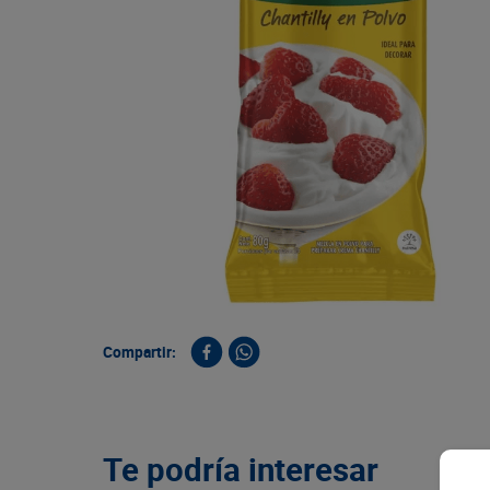
9
.
queso
10
.
papa
Compartir:
Te podría interesar