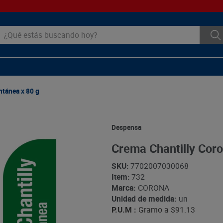
ué estás buscando hoy?
ntánea x 80 g
Despensa
Crema Chantilly Coro
SKU
:
7702007030068
Item
:
732
Marca:
CORONA
Unidad de medida:
un
P.U.M :
Gramo a
$91.13