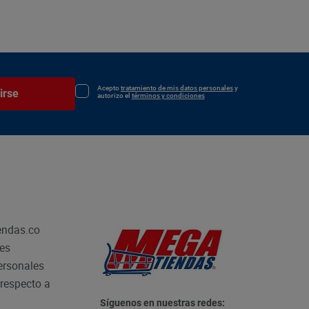
Acepto
tratamiento de mis datos personales
y
irse
autorizo el
términos y condiciones
endas.co
les
personales
respecto a
Síguenos en nuestras redes: