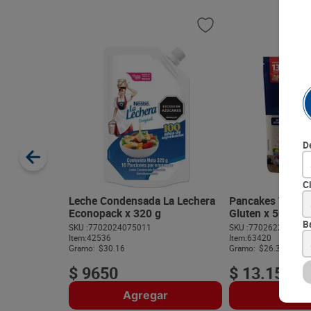
D
C
Leche Condensada La Lechera
Pancakes Toning
Econopack x 320 g
Gluten x 500 g
B
SKU :
7702024075011
SKU :
770262275558
Item
:
42536
Item
:
63420
Gramo:
$30.16
Gramo:
$26.30
$
9650
$
13
.
150
Agregar
Agre