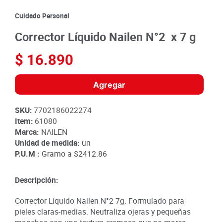
8
.
detergente
Cuidado Personal
9
.
queso
Corrector Líquido Nailen N°2 x 7 g
10
.
papa
$
16
.
890
Agregar
SKU
:
7702186022274
Item
:
61080
Marca:
NAILEN
Unidad de medida:
un
P.U.M :
Gramo a
$2412.86
Descripción:
Corrector Líquido Nailen N°2 7g. Formulado para
pieles claras-medias. Neutraliza ojeras y pequeñas