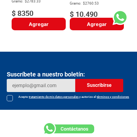
$
Gramo:
$2783.33
Gramo:
$2760.53
$
8350
$
10
.
490
Agregar
Agregar
Suscríbete a nuestro boletín:
Suscribirse
Acepto
tratamiento de mis datos personales
y autorizo el
términos y condiciones