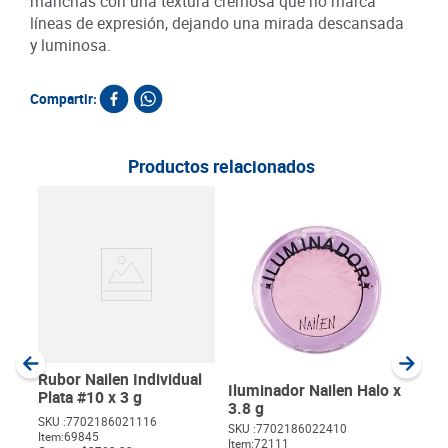
manchas con una textura cremosa que no marca
líneas de expresión, dejando una mirada descansada
y luminosa.
Compartir:
Productos relacionados
Lápi
Coff
SKU :
Item
:
Unida
Rubor Nailen Individual
Iluminador Nailen Halo x
Plata #10 x 3 g
3.8 g
SKU :
7702186021116
SKU :
7702186022410
Item
:
69845
Item
:
72111