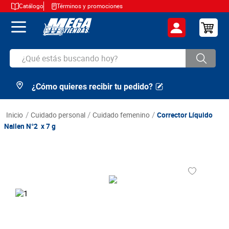
Catálogo
Términos y promociones
¿Qué estás buscando hoy?
¿Cómo quieres recibir tu pedido?
TÉRMINOS MÁS BUSCADOS
1
.
cerveza
cuidado personal
cuidado femenino
Corrector Líquido
2
.
arroz
Nailen N°2 x 7 g
3
.
leche
4
.
cafe
5
.
aceite
6
.
azucar
7
.
huevos