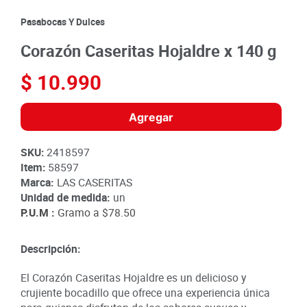
8
.
detergente
Pasabocas Y Dulces
9
.
queso
Corazón Caseritas Hojaldre x 140 g
10
.
papa
$
10
.
990
Agregar
SKU
:
2418597
Item
:
58597
Marca:
LAS CASERITAS
Unidad de medida:
un
P.U.M :
Gramo a
$78.50
Descripción:
El Corazón Caseritas Hojaldre es un delicioso y
crujiente bocadillo que ofrece una experiencia única