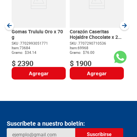
SKU :
Item
:
Gram
Gomas Trululu Oro x 70
Corazón Caseritas
g
Hojaldre Chocolate x 25
g
SKU :
7702993051771
SKU :
7707290710536
Item
:
73684
Item
:
69968
$
Gramo:
$34.14
Gramo:
$76.00
$
2390
$
1900
Agregar
Agregar
Suscríbete a nuestro boletín:
Suscribirse