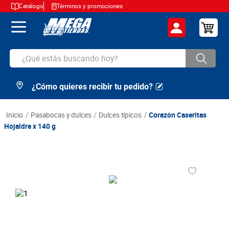
Catálogo
Términos y promociones
¿Qué estás buscando hoy?
¿Cómo quieres recibir tu pedido?
TÉRMINOS MÁS BUSCADOS
1
.
cerveza
pasabocas y dulces
dulces típicos
Corazón Caseritas
2
.
arroz
Hojaldre x 140 g
3
.
leche
4
.
cafe
5
.
aceite
6
.
azucar
7
.
huevos