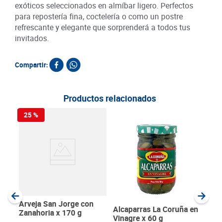
exóticos seleccionados en almíbar ligero. Perfectos
para repostería fina, coctelería o como un postre
refrescante y elegante que sorprenderá a todos tus
invitados.
Compartir:
Productos relacionados
25 %
Cha
Taj
SKU :
Item
:
Gram
Arveja San Jorge con
Alcaparras La Coruña en
Zanahoria x 170 g
Vinagre x 60 g