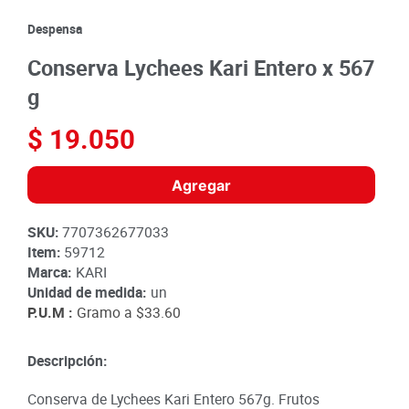
8
.
detergente
Despensa
9
.
queso
Conserva Lychees Kari Entero x 567
10
.
papa
g
$
19
.
050
Agregar
SKU
:
7707362677033
Item
:
59712
Marca:
KARI
Unidad de medida:
un
P.U.M :
Gramo a
$33.60
Descripción:
Conserva de Lychees Kari Entero 567g. Frutos