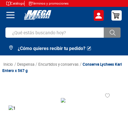
Catálogo
Términos y promociones
¿Qué estás buscando hoy?
¿Cómo quieres recibir tu pedido?
TÉRMINOS MÁS BUSCADOS
1
.
cerveza
despensa
encurtidos y conservas
Conserva Lychees Kari
2
.
arroz
Entero x 567 g
3
.
leche
4
.
cafe
5
.
aceite
6
.
azucar
7
.
huevos