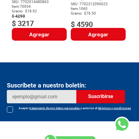
SKU :
7702014480863
SKU :
7702312090023
Item
:
70054
$
Item
:
1060
Gramo:
$18.92
Gramo:
$76.50
$
4290
$
3217
$
4590
Agregar
Agregar
Suscríbete a nuestro boletín:
Suscribirse
Acepto
tratamiento de mis datos personales
y autorizo el
términos y condiciones