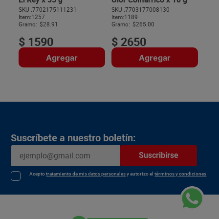
SKU :
7702175111231
SKU :
7703177008130
Item
:
1257
Item
:
1189
$
Gramo:
$28.91
Gramo:
$265.00
$
1590
$
2650
Agregar
Agregar
Suscríbete a nuestro boletín:
Suscribirse
Acepto
tratamiento de mis datos personales
y autorizo el
términos y condiciones