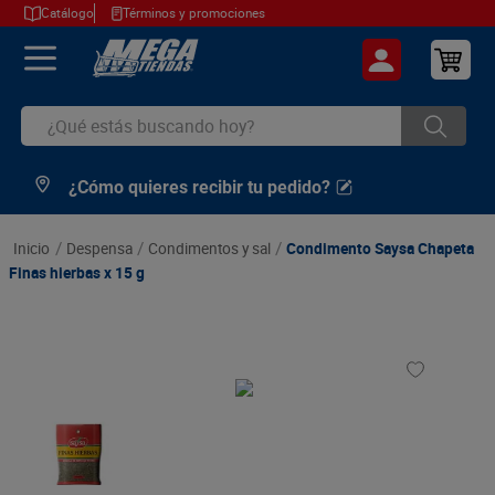
Catálogo
Términos y promociones
¿Qué estás buscando hoy?
¿Cómo quieres recibir tu pedido?
TÉRMINOS MÁS BUSCADOS
1
.
cerveza
despensa
condimentos y sal
Condimento Saysa Chapeta
2
.
arroz
Finas hierbas x 15 g
3
.
leche
4
.
cafe
5
.
aceite
6
.
azucar
7
.
huevos