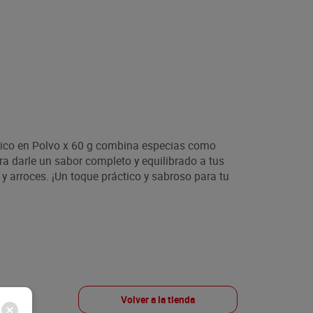
ico en Polvo x 60 g combina especias como
ra darle un sabor completo y equilibrado a tus
 y arroces. ¡Un toque práctico y sabroso para tu
Volver a la tienda