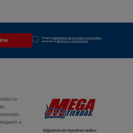
Acepto
tratamiento de mis datos personales
y
irse
autorizo el
términos y condiciones
endas.co
les
personales
respecto a
Síguenos en nuestras redes: