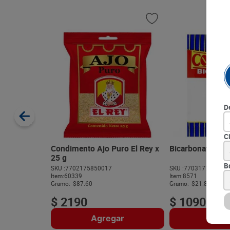
D
C
Condimento Ajo Puro El Rey x
Bicarbonato Com
25 g
B
SKU :
7702175850017
SKU :
770317700864
Item
:
60339
Item
:
8571
Gramo:
$87.60
Gramo:
$21.80
$
2190
$
1090
Agregar
Agre