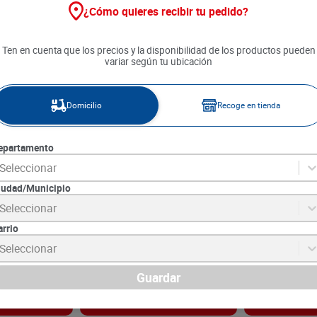
¿Cómo quieres recibir tu pedido?
Ten en cuenta que los precios y la disponibilidad de los productos pueden
variar según tu ubicación
Domicilio
Recoge en tienda
epartamento
Seleccionar
iudad/Municipio
arrico x 50 g
Canela Entera Comarrico x 10 g
Condimento J
Seleccionar
Comarrico x 1
arrio
2
SKU :
7703177008116
SKU :
7703177009
Item
:
1344
Item
:
53138
Seleccionar
Gramo:
$299.00
Gramo:
$166.00
$
2990
$
2490
Guardar
gar
Agregar
Ag