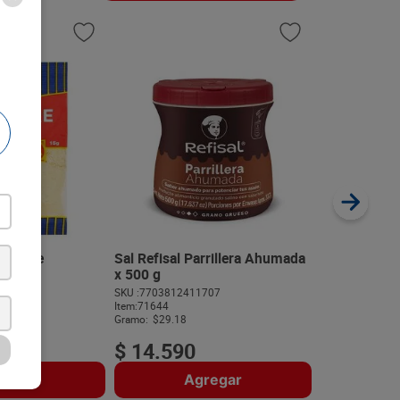
Condimento 
Megatiendas
SKU :
77027080
Item
:
5798
Gramo:
$20.80
engibre
Sal Refisal Parrillera Ahumada
5 g
x 500 g
168
SKU :
7703812411707
$
10
.
40
Item
:
71644
Gramo:
$29.18
$
14
.
590
regar
Agregar
A