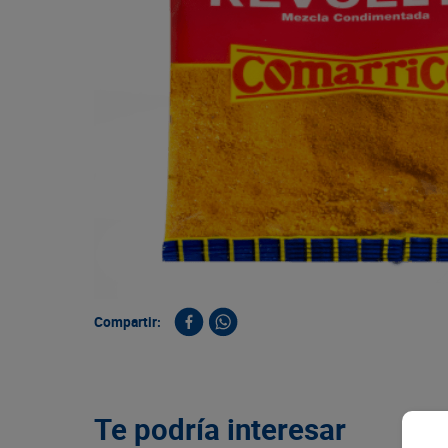
9
.
queso
10
.
papa
Compartir:
Te podría interesar