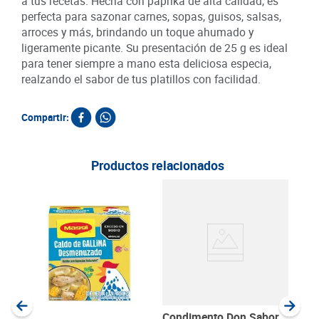
a tus recetas. Hecha con paprika de alta calidad, es
perfecta para sazonar carnes, sopas, guisos, salsas,
arroces y más, brindando un toque ahumado y
ligeramente picante. Su presentación de 25 g es ideal
para tener siempre a mano esta deliciosa especia,
realzando el sabor de tus platillos con facilidad.
Compartir:
Productos relacionados
Con
Meg
SKU :
Item
:
Gram
Condimento Don Sabor