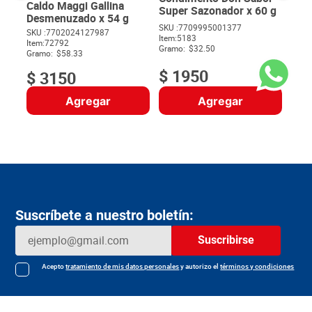
Caldo Maggi Gallina
Super Sazonador x 60 g
Desmenuzado x 54 g
SKU :
7709995001377
SKU :
7702024127987
Item
:
5183
$
Item
:
72792
Gramo:
$32.50
Gramo:
$58.33
$
1950
$
3150
Agregar
Agregar
Suscríbete a nuestro boletín:
Suscribirse
Acepto
tratamiento de mis datos personales
y autorizo el
términos y condiciones