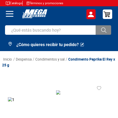
Catálogo
Términos y promociones
¿Qué estás buscando hoy?
¿Cómo quieres recibir tu pedido?
TÉRMINOS MÁS BUSCADOS
1
.
cerveza
despensa
condimentos y sal
Condimento Paprika El Rey x
2
.
arroz
25 g
3
.
leche
4
.
cafe
5
.
aceite
6
.
azucar
7
.
huevos