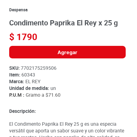
8
.
detergente
Despensa
9
.
queso
Condimento Paprika El Rey x 25 g
10
.
papa
$
1790
Agregar
SKU
:
7702175259506
Item
:
60343
Marca:
EL REY
Unidad de medida:
un
P.U.M :
Gramo a
$71.60
Descripción:
El Condimento Paprika El Rey 25 g es una especia
versátil que aporta un sabor suave y un color vibrante