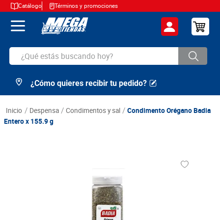
Catálogo
Términos y promociones
¿Qué estás buscando hoy?
¿Cómo quieres recibir tu pedido?
TÉRMINOS MÁS BUSCADOS
1
.
cerveza
despensa
condimentos y sal
Condimento Orégano Badia
2
.
arroz
Entero x 155.9 g
3
.
leche
4
.
cafe
5
.
aceite
6
.
azucar
7
.
huevos