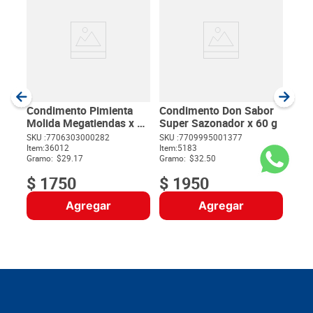
Mez
Rey 
SKU :
Item
:
Gram
Condimento Pimienta
Condimento Don Sabor
Molida Megatiendas x 60
Super Sazonador x 60 g
g
SKU :
7706303000282
SKU :
7709995001377
Item
:
36012
Item
:
5183
$
Gramo:
$29.17
Gramo:
$32.50
$
1750
$
1950
Agregar
Agregar