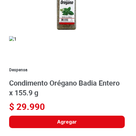
8
.
detergente
9
.
queso
10
.
papa
Despensa
Condimento Orégano Badia Entero
x 155.9 g
$
29
.
990
Agregar