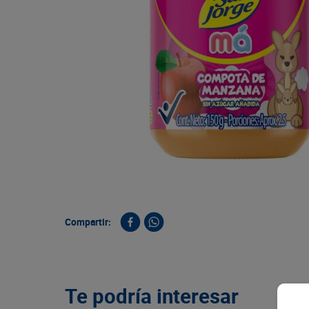
9
.
queso
10
.
papa
Compartir:
Te podría interesar