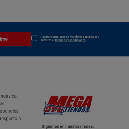
Acepto
tratamiento de mis datos personales
y
irse
autorizo el
términos y condiciones
endas.co
les
personales
respecto a
Síguenos en nuestras redes: