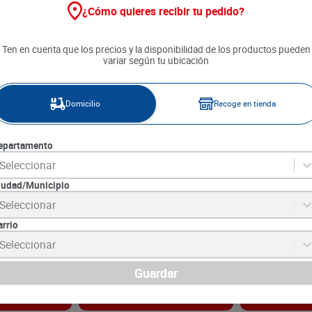
¿Cómo quieres recibir tu pedido?
Ten en cuenta que los precios y la disponibilidad de los productos pueden
variar según tu ubicación
Domicilio
Recoge en tienda
epartamento
Seleccionar
iudad/Municipio
rge Melocotón
Compota San Jorge de
Compota Baby
Seleccionar
Manzana x 113 g
Pouch x 90 g
arrio
7
SKU :
7702014566000
SKU :
7707262683
Item
:
3357
Item
:
61565
Seleccionar
Gramo:
$39.82
Gramo:
$25.44
$
4500
$
2290
Guardar
gar
Agregar
Ag