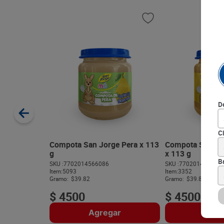
D
C
Compota San Jorge Pera x 113
Compota San Jo
g
x 113 g
B
SKU :
7702014566086
SKU :
770201456601
Item
:
5093
Item
:
3352
Gramo:
$39.82
Gramo:
$39.82
$
4500
$
4500
Agregar
Agre