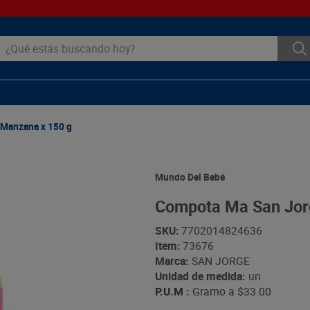
ué estás buscando hoy?
Manzana x 150 g
Mundo Del Bebé
Compota Ma San Jor
SKU
:
7702014824636
Item
:
73676
Marca:
SAN JORGE
Unidad de medida:
un
P.U.M :
Gramo a
$33.00