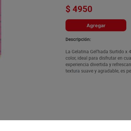
$
4950
Agregar
Descripción:
La Gelatina Gel’hada Surtido x 4
color, ideal para disfrutar en c
experiencia divertida y refrescan
textura suave y agradable, es pe