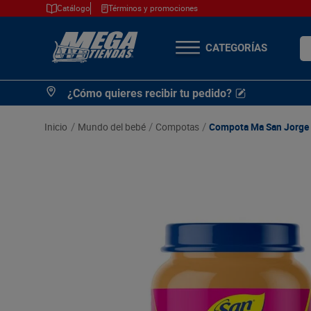
Catálogo
Términos y promociones
¿Q
TÉRMINOS MÁS
¿Cómo quieres recibir tu pedido?
BUSCADOS
1
.
cerveza
mundo del bebé
compotas
Compota Ma San Jorge 
2
.
arroz
3
.
leche
4
.
cafe
5
.
aceite
6
.
azucar
7
.
huevos
8
.
detergente