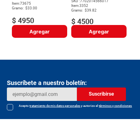
SKU :
7702014566017
Item
:
73675
$
Item
:
3352
Gramo:
$33.00
Gramo:
$39.82
$
4950
$
4500
Agregar
Agregar
Suscríbete a nuestro boletín:
Suscribirse
Acepto
tratamiento de mis datos personales
y autorizo el
términos y condiciones