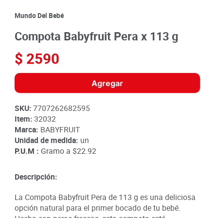
8
.
detergente
Mundo Del Bebé
9
.
queso
Compota Babyfruit Pera x 113 g
10
.
papa
$
2590
Agregar
SKU
:
7707262682595
Item
:
32032
Marca:
BABYFRUIT
Unidad de medida:
un
P.U.M :
Gramo a
$22.92
Descripción:
La Compota Babyfruit Pera de 113 g es una deliciosa
opción natural para el primer bocado de tu bebé.