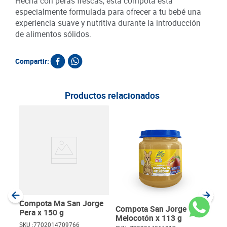
Hecha con peras frescas, esta compota está
especialmente formulada para ofrecer a tu bebé una
experiencia suave y nutritiva durante la introducción
de alimentos sólidos.
Compartir:
Productos relacionados
Com
Man
SKU :
Item
:
Gram
Compota Ma San Jorge
Compota San Jorge
Pera x 150 g
Melocotón x 113 g
SKU :
7702014709766