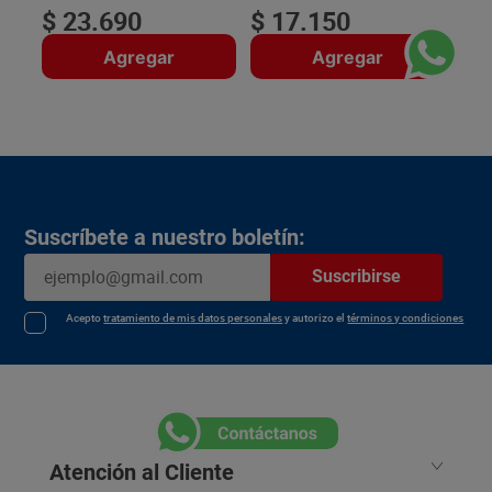
$
23
.
690
$
17
.
150
Agregar
Agregar
Suscríbete a nuestro boletín:
Suscribirse
Acepto
tratamiento de mis datos personales
y autorizo el
términos y condiciones
Atención al Cliente