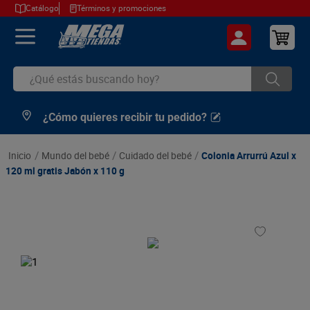
Catálogo
Términos y promociones
¿Qué estás buscando hoy?
¿Cómo quieres recibir tu pedido?
TÉRMINOS MÁS BUSCADOS
1
.
cerveza
mundo del bebé
cuidado del bebé
Colonia Arrurrú Azul x
2
.
arroz
120 ml gratis Jabón x 110 g
3
.
leche
4
.
cafe
5
.
aceite
6
.
azucar
7
.
huevos