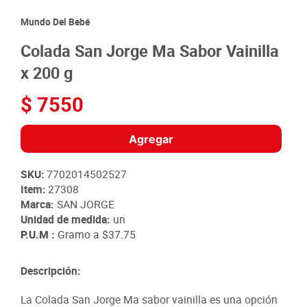
8
.
detergente
Mundo Del Bebé
9
.
queso
Colada San Jorge Ma Sabor Vainilla
10
.
papa
x 200 g
$
7550
Agregar
SKU
:
7702014502527
Item
:
27308
Marca:
SAN JORGE
Unidad de medida:
un
P.U.M :
Gramo a
$37.75
Descripción:
La Colada San Jorge Ma sabor vainilla es una opción