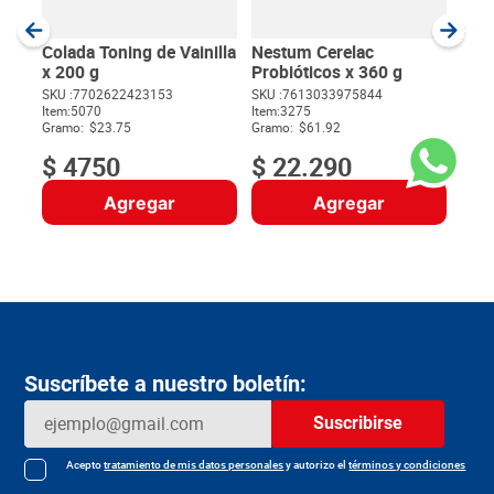
SKU :
Item
:
Gram
Colada Toning de Vainilla
Nestum Cerelac
x 200 g
Probióticos x 360 g
SKU :
7702622423153
SKU :
7613033975844
Item
:
5070
Item
:
3275
$
Gramo:
$23.75
Gramo:
$61.92
$
4750
$
22
.
290
Agregar
Agregar
Suscríbete a nuestro boletín:
Suscribirse
Acepto
tratamiento de mis datos personales
y autorizo el
términos y condiciones