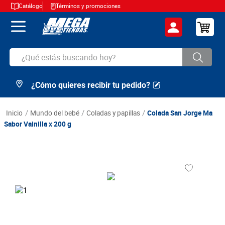
Catálogo
Términos y promociones
¿Qué estás buscando hoy?
¿Cómo quieres recibir tu pedido?
TÉRMINOS MÁS BUSCADOS
1
.
cerveza
mundo del bebé
coladas y papillas
Colada San Jorge Ma
2
.
arroz
Sabor Vainilla x 200 g
3
.
leche
4
.
cafe
5
.
aceite
6
.
azucar
7
.
huevos