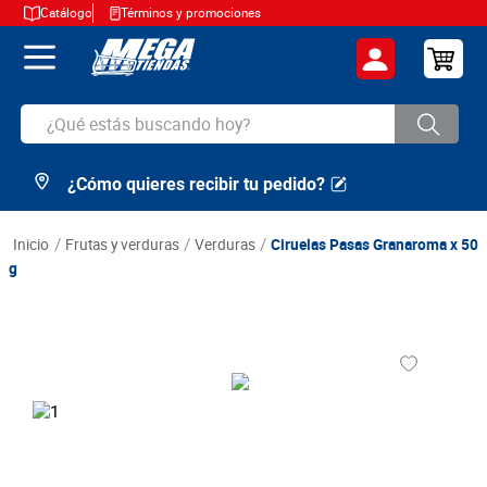
Catálogo
Términos y promociones
¿Qué estás buscando hoy?
¿Cómo quieres recibir tu pedido?
TÉRMINOS MÁS BUSCADOS
1
.
cerveza
frutas y verduras
verduras
Ciruelas Pasas Granaroma x 50
2
.
arroz
g
3
.
leche
4
.
cafe
5
.
aceite
6
.
azucar
7
.
huevos