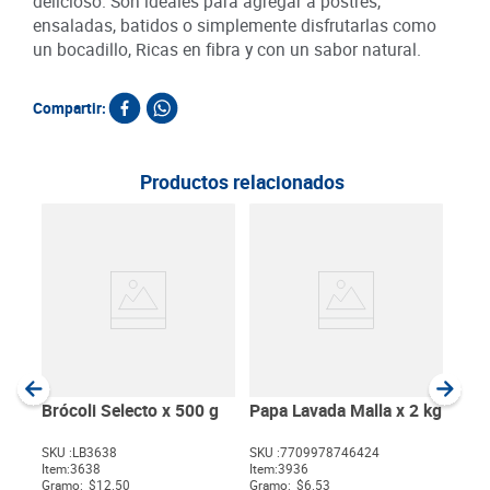
delicioso. Son ideales para agregar a postres,
ensaladas, batidos o simplemente disfrutarlas como
un bocadillo, Ricas en fibra y con un sabor natural.
Compartir:
Productos relacionados
Lec
SKU :
Item
:
Gram
Brócoli Selecto x 500 g
Papa Lavada Malla x 2 kg
SKU :
LB3638
SKU :
7709978746424
Item
:
3638
Item
:
3936
$
Gramo:
$12.50
Gramo:
$6.53