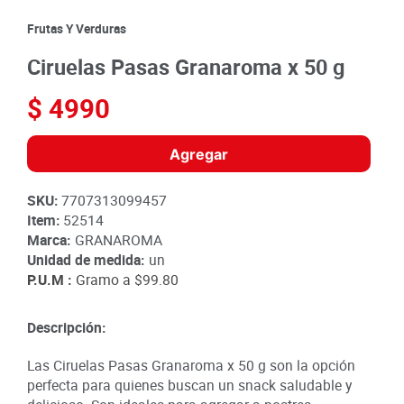
8
.
detergente
Frutas Y Verduras
9
.
queso
Ciruelas Pasas Granaroma x 50 g
10
.
papa
$
4990
Agregar
SKU
:
7707313099457
Item
:
52514
Marca:
GRANAROMA
Unidad de medida:
un
P.U.M :
Gramo a
$99.80
Descripción:
Las Ciruelas Pasas Granaroma x 50 g son la opción
perfecta para quienes buscan un snack saludable y