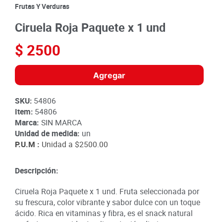
8
.
detergente
Frutas Y Verduras
9
.
queso
Ciruela Roja Paquete x 1 und
10
.
papa
$
2500
Agregar
SKU
:
54806
Item
:
54806
Marca:
SIN MARCA
Unidad de medida:
un
P.U.M :
Unidad a
$2500.00
Descripción:
Ciruela Roja Paquete x 1 und. Fruta seleccionada por
su frescura, color vibrante y sabor dulce con un toque
ácido. Rica en vitaminas y fibra, es el snack natural