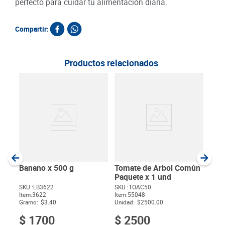
perfecto para cuidar tu alimentación diaria.
Compartir:
Productos relacionados
Man
Item
:
Gram
Banano x 500 g
Tomate de Arbol Común
Paquete x 1 und
SKU :
LB3622
SKU :
TOAC50
Item
:
3622
Item
:
55048
$
Gramo:
$3.40
Unidad:
$2500.00
$
1700
$
2500