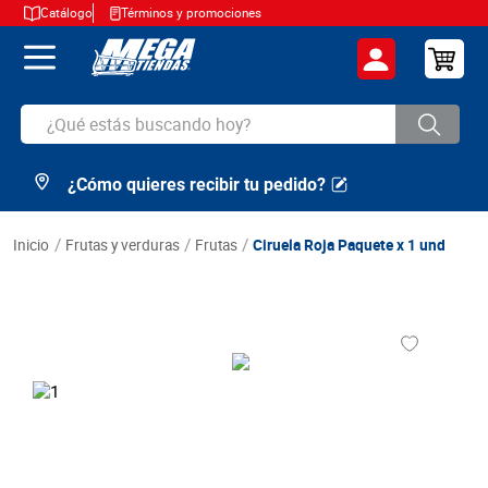
Catálogo
Términos y promociones
¿Qué estás buscando hoy?
¿Cómo quieres recibir tu pedido?
TÉRMINOS MÁS BUSCADOS
1
.
cerveza
frutas y verduras
frutas
Ciruela Roja Paquete x 1 und
2
.
arroz
3
.
leche
4
.
cafe
5
.
aceite
6
.
azucar
7
.
huevos