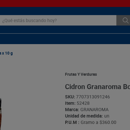
ué estás buscando hoy?
 x 10 g
Frutas Y Verduras
Cidron Granaroma Bo
SKU
:
7707313091246
Item
:
52428
Marca:
GRANAROMA
Unidad de medida:
un
P.U.M :
Gramo a
$360.00