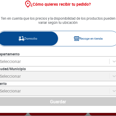
¿Cómo quieres recibir tu pedido?
Ten en cuenta que los precios y la disponibilidad de los productos pueden
variar según tu ubicación
Domicilio
Recoge en tienda
epartamento
Seleccionar
iudad/Municipio
x 500 g
Tomate Malla x 1 und
Papa Criolla P
Seleccionar
arrio
SKU :
4026
SKU :
PAC50
Item
:
4026
Item
:
54954
Seleccionar
Unidad:
$6400.00
Unidad:
$2500.00
$
6400
$
2500
Guardar
gar
Agregar
Ag