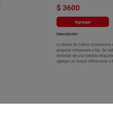
$
3600
Agregar
Descripción:
La Bolsa de Cidron Granaroma x 
preparar infusiones y tés. Su sa
disfrutar de una bebida relajant
agregar un toque refrescante a t