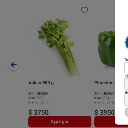
D
C
Apio x 500 g
Pimentón Verde 
B
SKU :
LB3589
SKU :
LB3984
Item
:
3589
Item
:
3984
Gramo:
$7.50
Gramo:
$7.90
$
3750
$
3950
Agregar
Agre