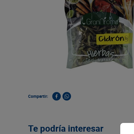
9
.
queso
10
.
papa
Compartir:
Te podría interesar