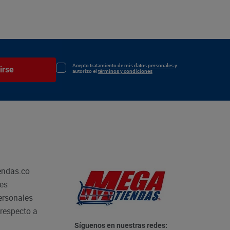
Acepto
tratamiento de mis datos personales
y
irse
autorizo el
términos y condiciones
endas.co
les
personales
respecto a
Síguenos en nuestras redes: