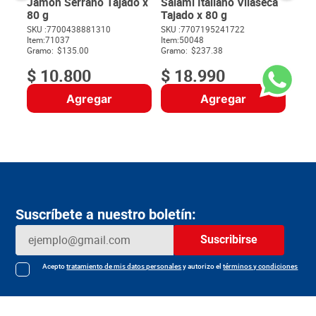
Jamón Serrano Tajado x
Salami Italiano Vilaseca
80 g
Tajado x 80 g
SKU :
7700438881310
SKU :
7707195241722
Item
:
71037
Item
:
50048
$
Gramo:
$135.00
Gramo:
$237.38
$
10
.
800
$
18
.
990
Agregar
Agregar
Suscríbete a nuestro boletín:
Suscribirse
Acepto
tratamiento de mis datos personales
y autorizo el
términos y condiciones