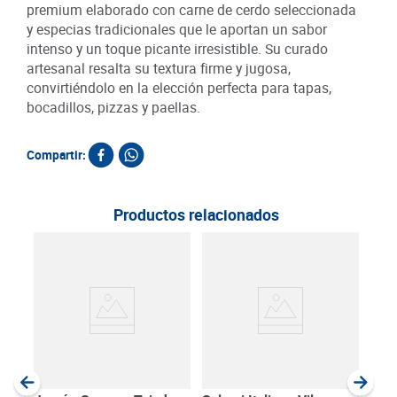
premium elaborado con carne de cerdo seleccionada
y especias tradicionales que le aportan un sabor
intenso y un toque picante irresistible. Su curado
artesanal resalta su textura firme y jugosa,
convirtiéndolo en la elección perfecta para tapas,
bocadillos, pizzas y paellas.
Compartir:
Productos relacionados
Jam
Taja
SKU :
Item
:
Gram