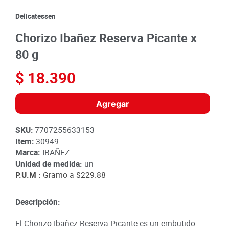
8
.
detergente
Delicatessen
9
.
queso
Chorizo Ibañez Reserva Picante x
10
.
papa
80 g
$
18
.
390
Agregar
SKU
:
7707255633153
Item
:
30949
Marca:
IBAÑEZ
Unidad de medida:
un
P.U.M :
Gramo a
$229.88
Descripción:
El Chorizo Ibañez Reserva Picante es un embutido