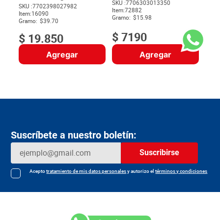
SKU :
7706303013350
SKU :
7702398027982
Item
:
72882
$
Item
:
16090
Gramo:
$15.98
Gramo:
$39.70
$
7190
$
19
.
850
Agregar
Agregar
Suscríbete a nuestro boletín:
Suscribirse
Acepto
tratamiento de mis datos personales
y autorizo el
términos y condiciones