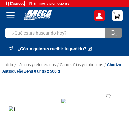
Catálogo
Términos y promociones
¿Qué estás buscando hoy?
¿Cómo quieres recibir tu pedido?
TÉRMINOS MÁS BUSCADOS
1
.
cerveza
lácteos y refrigerados
carnes frías y embutidos
Chorizo
2
.
arroz
Antioqueño Zenú 8 unds x 500 g
3
.
leche
4
.
cafe
5
.
aceite
6
.
azucar
7
.
huevos