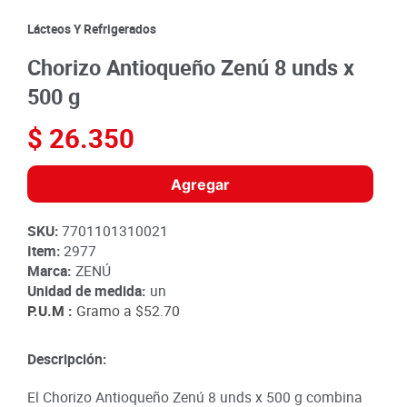
8
.
detergente
Lácteos Y Refrigerados
9
.
queso
Chorizo Antioqueño Zenú 8 unds x
10
.
papa
500 g
$
26
.
350
Agregar
SKU
:
7701101310021
Item
:
2977
Marca:
ZENÚ
Unidad de medida:
un
P.U.M :
Gramo a
$52.70
Descripción:
El Chorizo Antioqueño Zenú 8 unds x 500 g combina