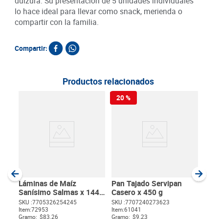
dulzura. Su presentación de 5 unidades individuales
lo hace ideal para llevar como snack, merienda o
compartir con la familia.
Compartir:
Productos relacionados
20 %
Pan 
Bim
SKU :
Item
:
Gram
Láminas de Maíz
Pan Tajado Servipan
Sanísimo Salmas x 144
Casero x 450 g
g
SKU :
7705326254245
SKU :
7707240273623
Item
:
72953
Item
:
61041
$
Gramo:
$83.26
Gramo:
$9.23