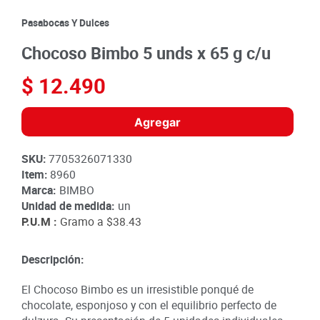
8
.
detergente
Pasabocas Y Dulces
9
.
queso
Chocoso Bimbo 5 unds x 65 g c/u
10
.
papa
$
12
.
490
Agregar
SKU
:
7705326071330
Item
:
8960
Marca:
BIMBO
Unidad de medida:
un
P.U.M :
Gramo a
$38.43
Descripción:
El Chocoso Bimbo es un irresistible ponqué de
chocolate, esponjoso y con el equilibrio perfecto de