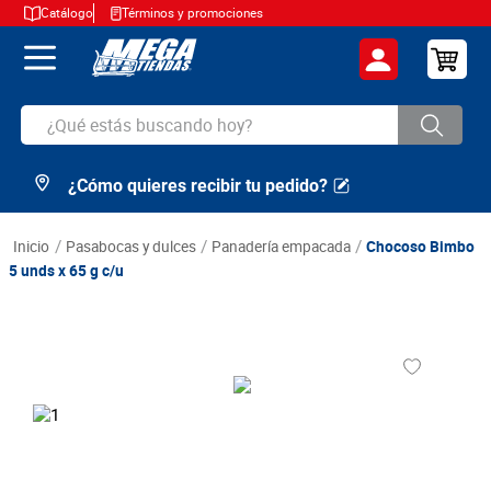
Catálogo
Términos y promociones
¿Qué estás buscando hoy?
¿Cómo quieres recibir tu pedido?
TÉRMINOS MÁS BUSCADOS
1
.
cerveza
pasabocas y dulces
panadería empacada
Chocoso Bimbo
2
.
arroz
5 unds x 65 g c/u
3
.
leche
4
.
cafe
5
.
aceite
6
.
azucar
7
.
huevos