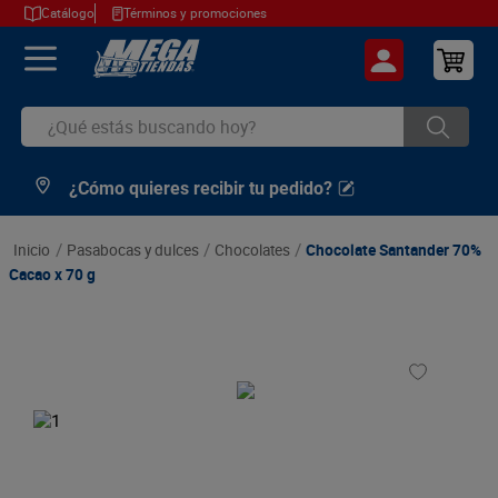
Catálogo
Términos y promociones
¿Qué estás buscando hoy?
¿Cómo quieres recibir tu pedido?
TÉRMINOS MÁS BUSCADOS
1
.
cerveza
pasabocas y dulces
chocolates
Chocolate Santander 70%
2
.
arroz
Cacao x 70 g
3
.
leche
4
.
cafe
5
.
aceite
6
.
azucar
7
.
huevos