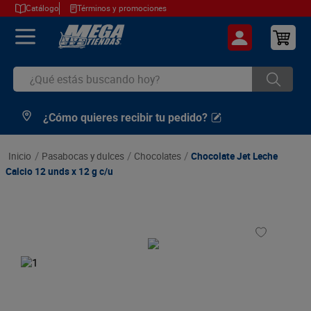
Catálogo
Términos y promociones
¿Qué estás buscando hoy?
¿Cómo quieres recibir tu pedido?
TÉRMINOS MÁS BUSCADOS
1
.
cerveza
pasabocas y dulces
chocolates
Chocolate Jet Leche
2
.
arroz
Calcio 12 unds x 12 g c/u
3
.
leche
4
.
cafe
5
.
aceite
6
.
azucar
7
.
huevos