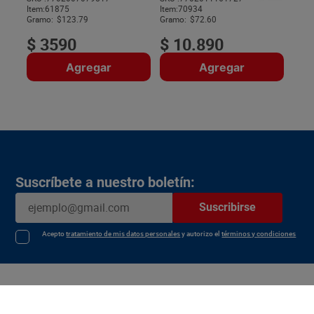
Item
:
61875
Item
:
70934
$
Gramo:
$123.79
Gramo:
$72.60
$
3590
$
10
.
890
Agregar
Agregar
Suscríbete a nuestro boletín:
Suscribirse
Acepto
tratamiento de mis datos personales
y autorizo el
términos y condiciones