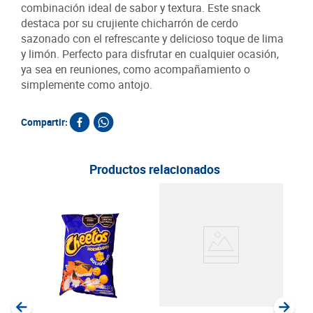
combinación ideal de sabor y textura. Este snack
destaca por su crujiente chicharrón de cerdo
sazonado con el refrescante y delicioso toque de lima
y limón. Perfecto para disfrutar en cualquier ocasión,
ya sea en reuniones, como acompañamiento o
simplemente como antojo.
Compartir:
Productos relacionados
Pap
Clás
g
SKU :
Item
:
Gram