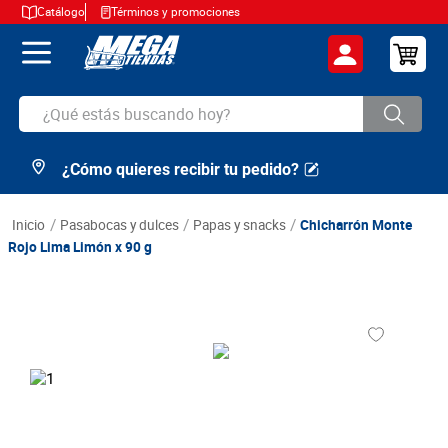
Catálogo
Términos y promociones
¿Qué estás buscando hoy?
¿Cómo quieres recibir tu pedido?
TÉRMINOS MÁS BUSCADOS
1
.
cerveza
pasabocas y dulces
papas y snacks
Chicharrón Monte
2
.
arroz
Rojo Lima Limón x 90 g
3
.
leche
4
.
cafe
5
.
aceite
6
.
azucar
7
.
huevos