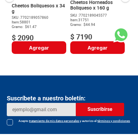
Cheetos Horneados
Cheetos Boliquesos x 34
Boliqueso x 160 g
g
SKU :
7702189045577
SKU :
7702189057860
Item
:
31751
$
Item
:
58801
Gramo:
$44.94
Gramo:
$61.47
$
7190
$
2090
Agregar
Agregar
Suscríbete a nuestro boletín:
Suscribirse
Acepto
tratamiento de mis datos personales
y autorizo el
términos y condiciones