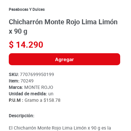
8
.
detergente
Pasabocas Y Dulces
9
.
queso
Chicharrón Monte Rojo Lima Limón
10
.
papa
x 90 g
$
14
.
290
Agregar
SKU
:
7707699950199
Item
:
70249
Marca:
MONTE ROJO
Unidad de medida:
un
P.U.M :
Gramo a
$158.78
Descripción:
El Chicharrón Monte Rojo Lima Limón x 90 g es la