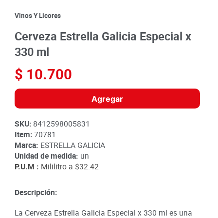
8
.
detergente
Vinos Y Licores
9
.
queso
Cerveza Estrella Galicia Especial x
10
.
papa
330 ml
$
10
.
700
Agregar
SKU
:
8412598005831
Item
:
70781
Marca:
ESTRELLA GALICIA
Unidad de medida:
un
P.U.M :
Mililitro a
$32.42
Descripción:
La Cerveza Estrella Galicia Especial x 330 ml es una