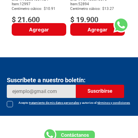
Item
:
12997
Item
:
52894
$
Centímetro cúbico:
$10.91
Centímetro cúbico:
$13.27
$
21
.
600
$
19
.
900
Agregar
Agregar
Suscríbete a nuestro boletín:
Suscribirse
Acepto
tratamiento de mis datos personales
y autorizo el
términos y condiciones