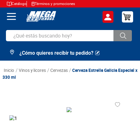
Catálogo
Términos y promociones
¿Qué estás buscando hoy?
¿Cómo quieres recibir tu pedido?
TÉRMINOS MÁS BUSCADOS
1
.
cerveza
vinos y licores
cervezas
Cerveza Estrella Galicia Especial x
2
.
arroz
330 ml
3
.
leche
4
.
cafe
5
.
aceite
6
.
azucar
7
.
huevos