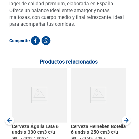
lager de calidad premium, elaborada en España.
Ofrece un balance ideal entre amargor y notas
maltosas, con cuerpo medio y final refrescante. Ideal
para acompañar tus comidas.
Compartir:
Productos relacionados
Cer
und
SKU :
Item
:
Milili
Cerveza Águila Lata 6
Cerveza Heineken Botella
unds x 330 cm3 c/u
6 unds x 250 cm3 c/u
SKU :
7702004001924
SKU :
7707430870670