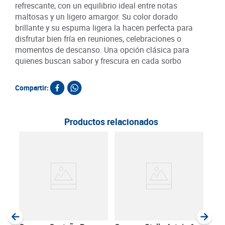
refrescante, con un equilibrio ideal entre notas
maltosas y un ligero amargor. Su color dorado
brillante y su espuma ligera la hacen perfecta para
disfrutar bien fría en reuniones, celebraciones o
momentos de descanso. Una opción clásica para
quienes buscan sabor y frescura en cada sorbo
Compartir:
Productos relacionados
15
Cer
Bac
c/u
SKU :
Item
:
Milili