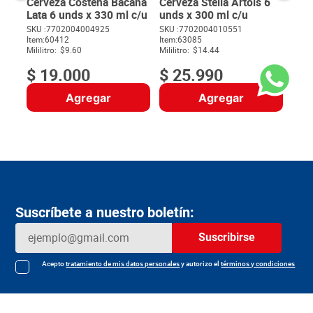
Cerveza Costeña Bacana
Cerveza Stella Artois 6
Lata 6 unds x 330 ml c/u
unds x 300 ml c/u
SKU :
7702004004925
SKU :
7702004010551
$
16
Item
:
60412
Item
:
63085
$
Mililitro:
$9.60
Mililitro:
$14.44
$
19
.
000
$
25
.
990
Agregar
Agregar
Suscríbete a nuestro boletín:
Suscribirse
Acepto
tratamiento de mis datos personales
y autorizo el
términos y condiciones