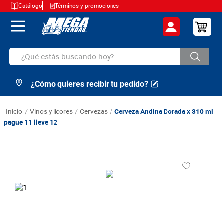
Catálogo
Términos y promociones
¿Qué estás buscando hoy?
¿Cómo quieres recibir tu pedido?
TÉRMINOS MÁS BUSCADOS
1
.
cerveza
vinos y licores
cervezas
Cerveza Andina Dorada x 310 ml
2
.
arroz
pague 11 lleve 12
3
.
leche
4
.
cafe
5
.
aceite
6
.
azucar
7
.
huevos