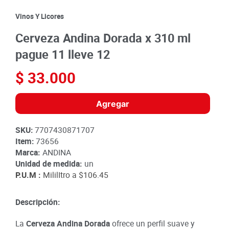
8
.
detergente
Vinos Y Licores
9
.
queso
Cerveza Andina Dorada x 310 ml
10
.
papa
pague 11 lleve 12
$
33
.
000
Agregar
SKU
:
7707430871707
Item
:
73656
Marca:
ANDINA
Unidad de medida:
un
P.U.M :
MililItro a
$106.45
Descripción:
La
Cerveza Andina Dorada
ofrece un perfil suave y