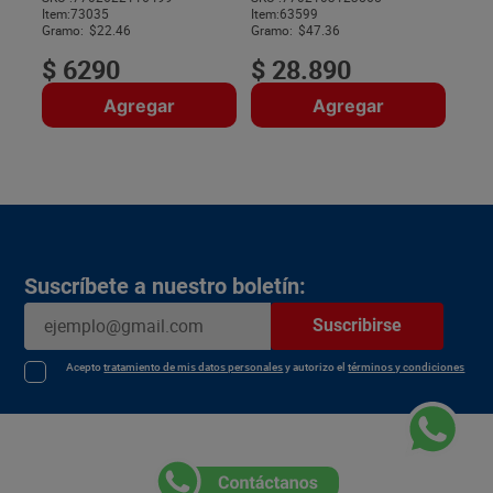
Item
:
73035
Item
:
63599
$
Gramo:
$22.46
Gramo:
$47.36
$
6290
$
28
.
890
Agregar
Agregar
Suscríbete a nuestro boletín:
Suscribirse
Acepto
tratamiento de mis datos personales
y autorizo el
términos y condiciones