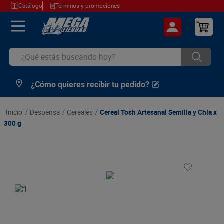
Catálogo
Términos y promociones
¿Qué estás buscando hoy?
¿Cómo quieres recibir tu pedido?
TÉRMINOS MÁS BUSCADOS
1
.
cerveza
despensa
cereales
Cereal Tosh Artesanal Semilla y Chía x
2
.
arroz
300 g
3
.
leche
4
.
cafe
5
.
aceite
6
.
azucar
7
.
huevos