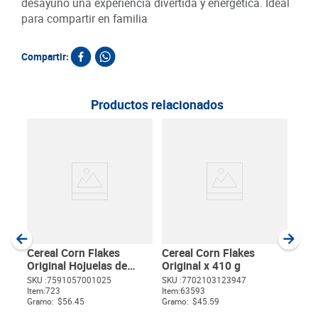
desayuno una experiencia divertida y energética. Ideal
para compartir en familia
Compartir:
Productos relacionados
Cere
ach
SKU :
Item
:
Gram
Cereal Corn Flakes
Cereal Corn Flakes
Original Hojuelas de
Original x 410 g
Maíz x 200 g
SKU :
7591057001025
SKU :
7702103123947
Item
:
723
Item
:
63593
$
Gramo:
$56.45
Gramo:
$45.59