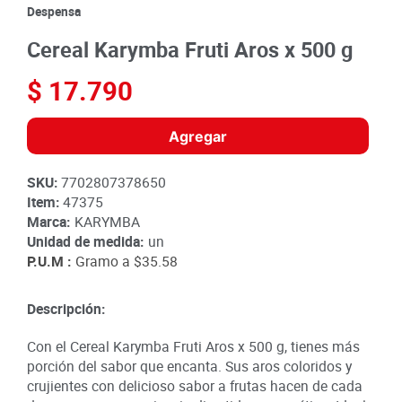
8
.
detergente
Despensa
9
.
queso
Cereal Karymba Fruti Aros x 500 g
10
.
papa
$
17
.
790
Agregar
SKU
:
7702807378650
Item
:
47375
Marca:
KARYMBA
Unidad de medida:
un
P.U.M :
Gramo a
$35.58
Descripción:
Con el Cereal Karymba Fruti Aros x 500 g, tienes más
porción del sabor que encanta. Sus aros coloridos y
crujientes con delicioso sabor a frutas hacen de cada