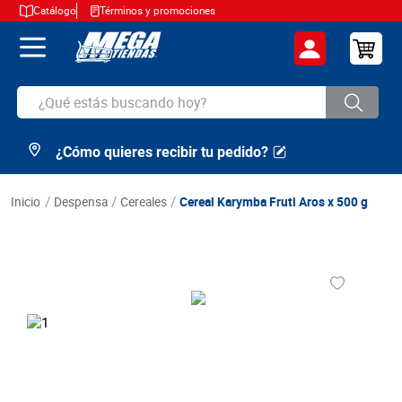
Catálogo
Términos y promociones
¿Qué estás buscando hoy?
¿Cómo quieres recibir tu pedido?
TÉRMINOS MÁS BUSCADOS
1
.
cerveza
despensa
cereales
Cereal Karymba Fruti Aros x 500 g
2
.
arroz
3
.
leche
4
.
cafe
5
.
aceite
6
.
azucar
7
.
huevos