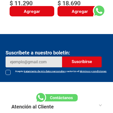
$
11
.
290
$
18
.
690
Agregar
Agregar
Suscríbete a nuestro boletín:
Suscribirse
Acepto
tratamiento de mis datos personales
y autorizo el
términos y condiciones
Atención al Cliente