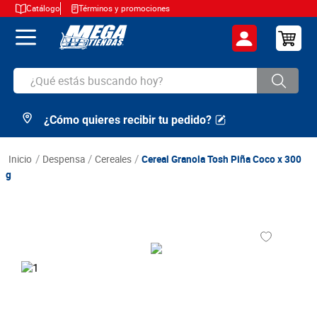
Catálogo
Términos y promociones
¿Qué estás buscando hoy?
¿Cómo quieres recibir tu pedido?
TÉRMINOS MÁS BUSCADOS
1
.
cerveza
despensa
cereales
Cereal Granola Tosh Piña Coco x 300
2
.
arroz
g
3
.
leche
4
.
cafe
5
.
aceite
6
.
azucar
7
.
huevos