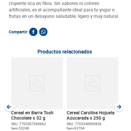
crujiente rica en fibra. Sin sabores ni colores
artificiales, es el acompañante ideal para tu yogur o
frutas en un desayuno saludable, ligero y muy natural.
Compartir:
Productos relacionados
Cere
Mul
850
SKU :
Item
:
Gram
Cereal en Barra Tosh
Cereal Carolina Hojuela
Chocolate x 32 g
Azucarada x 250 g
SKU :
7702007069662
SKU :
7703348900836
Item
:
53248
Item
:
63704