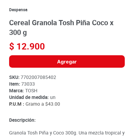
8
.
detergente
Despensa
9
.
queso
Cereal Granola Tosh Piña Coco x
10
.
papa
300 g
$
12
.
900
Agregar
SKU
:
7702007085402
Item
:
73033
Marca:
TOSH
Unidad de medida:
un
P.U.M :
Gramo a
$43.00
Descripción:
Granola Tosh Piña y Coco 300g. Una mezcla tropical y