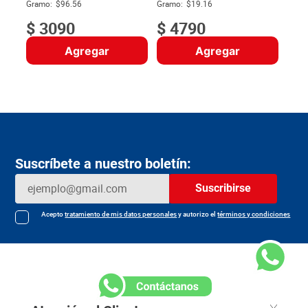
$
Gramo:
$96.56
Gramo:
$19.16
$
3090
$
4790
Agregar
Agregar
Suscríbete a nuestro boletín:
Suscribirse
Acepto
tratamiento de mis datos personales
y autorizo el
términos y condiciones